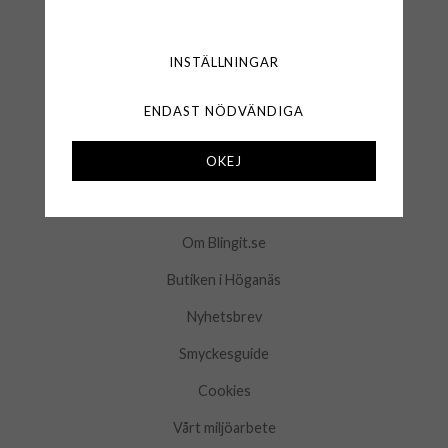
Frågor & Svar
Logga in
INSTÄLLNINGAR
Kontakta oss
ENDAST NÖDVÄNDIGA
Mina favoriter
OKEJ
INFORMATION
Om Blingit.se
Butiken i Höganäs
Nyhetsbrev
Smyckesguide
Cookies
Vårt miljöarbete