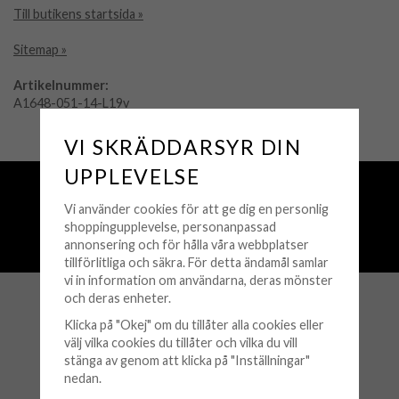
Till butikens startsida »
Sitemap »
Artikelnummer:
A1648-051-14-L19v
VI SKRÄDDARSYR DIN
UPPLEVELSE
Fri frakt över 500 kr
Snabba leveranser (1-3 vardagar)
Vi använder cookies för att ge dig en personlig
shoppingupplevelse, personanpassad
250 000+ nöjda kunder sedan 2008
annonsering och för hålla våra webbplatser
Öppet köp 30 dagar
tillförlitliga och säkra. För detta ändamål samlar
vi in information om användarna, deras mönster
och deras enheter.
KUNDSERVICE
Klicka på "Okej" om du tillåter alla cookies eller
välj vilka cookies du tillåter och vilka du vill
Köpvillkor
stänga av genom att klicka på "Inställningar"
nedan.
Retur & Byten