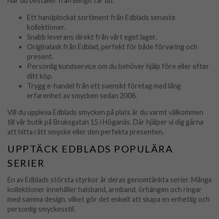
När du beställer från Blingit får du:
Ett handplockat sortiment från Edblads senaste
kollektioner.
Snabb leverans direkt från vårt eget lager.
Originalask från Edblad, perfekt för både förvaring och
present.
Personlig kundservice om du behöver hjälp före eller efter
ditt köp.
Trygg e-handel från ett svenskt företag med lång
erfarenhet av smycken sedan 2008.
Vill du uppleva Edblads smycken på plats är du varmt välkommen
till vår butik på Bruksgatan 15 i Höganäs. Där hjälper vi dig gärna
att hitta rätt smycke eller den perfekta presenten.
UPPTÄCK EDBLADS POPULÄRA
SERIER
En av Edblads största styrkor är deras genomtänkta serier. Många
kollektioner innehåller halsband, armband, örhängen och ringar
med samma design, vilket gör det enkelt att skapa en enhetlig och
personlig smyckesstil.