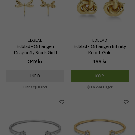
EDBLAD
EDBLAD
Edblad - Örhängen
Edblad - Örhängen Infinity
Dragonfly Studs Guld
Knot L Guld
349 kr
499 kr
INFO
KÖP
Finns ej i lagret
🟡 Få kvar i lager