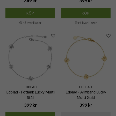
349 kr
399 kr
KÖP
KÖP
🟡 Få kvar i lager
🟡 Få kvar i lager
EDBLAD
EDBLAD
Edblad - Fotlänk Lucky Multi
Edblad - Armband Lucky
Stål
Multi Guld
399 kr
399 kr