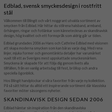
Edblad, svensk smyckesdesign i rostfritt
stål
Välkommen till Blingit och vårt noggrant utvalda sortiment av
smycken från Edblad. Här hittar du stilrena halsband, armband,
örhängen, ringar och fotlänkar som kännetecknas av skandinavisk
design, hög kvalitet och ett formspråk som aldrig går ur tiden.
Edblad grundades 2006 av Hans och Cathrine Edblad med visionen
att skapa moderna smycken som kan bäras varje dag. Med rena
linjer, mjuka former och genomtänkta detaljer har varumärket
vuxit till ett av Sveriges mest uppskattade smyckesmärken.
Smyckena är skapade för att följa dig genom livets alla
tillfällen, från en vanlig arbetsdag till fest, bröllop och andra
speciella ögonblick.
Hos Blingit handplockar vi våra favoriter från varje ny kollektion.
På så sätt hittar du alltid ett inspirerande sortiment där klassiska
favoriter möter säsongens nyheter.
SKANDINAVISK DESIGN SEDAN 2006
Edblad hämtar sin inspiration från den skandinaviska