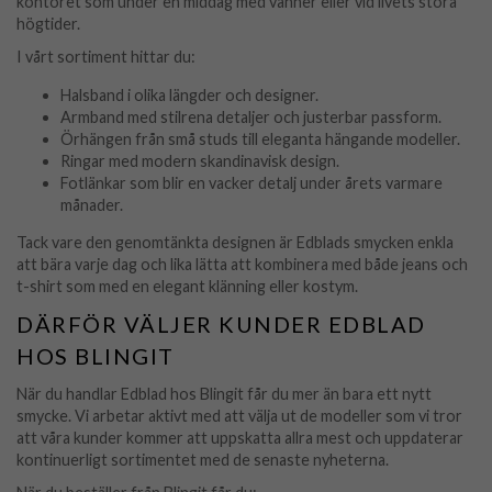
kontoret som under en middag med vänner eller vid livets stora
högtider.
I vårt sortiment hittar du:
Halsband i olika längder och designer.
Armband med stilrena detaljer och justerbar passform.
Örhängen från små studs till eleganta hängande modeller.
Ringar med modern skandinavisk design.
Fotlänkar som blir en vacker detalj under årets varmare
månader.
Tack vare den genomtänkta designen är Edblads smycken enkla
att bära varje dag och lika lätta att kombinera med både jeans och
t-shirt som med en elegant klänning eller kostym.
DÄRFÖR VÄLJER KUNDER EDBLAD
HOS BLINGIT
När du handlar Edblad hos Blingit får du mer än bara ett nytt
smycke. Vi arbetar aktivt med att välja ut de modeller som vi tror
att våra kunder kommer att uppskatta allra mest och uppdaterar
kontinuerligt sortimentet med de senaste nyheterna.