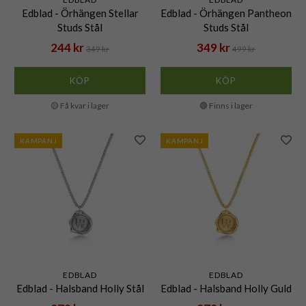
Edblad - Örhängen Stellar
Edblad - Örhängen Pantheon
Studs Stål
Studs Stål
244 kr
349 kr
349 kr
499 kr
KÖP
KÖP
🟡 Få kvar i lager
🟢 Finns i lager
KAMPANJ
KAMPANJ
EDBLAD
EDBLAD
Edblad - Halsband Holly Stål
Edblad - Halsband Holly Guld