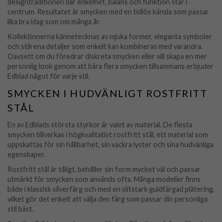
designtraditionen där enkelhet, balans och funktion står i
centrum. Resultatet är smycken med en tidlös känsla som passar
lika bra idag som om många år.
Kollektionerna kännetecknas av mjuka former, eleganta symboler
och stilrena detaljer som enkelt kan kombineras med varandra.
Oavsett om du föredrar diskreta smycken eller vill skapa en mer
personlig look genom att bära flera smycken tillsammans erbjuder
Edblad något för varje stil.
SMYCKEN I HUDVÄNLIGT ROSTFRITT
STÅL
En av Edblads största styrkor är valet av material. De flesta
smycken tillverkas i högkvalitativt rostfritt stål, ett material som
uppskattas för sin hållbarhet, sin vackra lyster och sina hudvänliga
egenskaper.
Rostfritt stål är tåligt, behåller sin form mycket väl och passar
utmärkt för smycken som används ofta. Många modeller finns
både i klassisk silverfärg och med en slitstark guldfärgad plätering,
vilket gör det enkelt att välja den färg som passar din personliga
stil bäst.