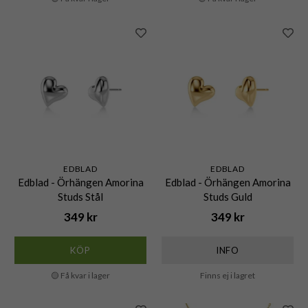
EDBLAD
EDBLAD
Edblad - Örhängen Amorina
Edblad - Örhängen Amorina
Studs Stål
Studs Guld
349 kr
349 kr
KÖP
INFO
🟡 Få kvar i lager
Finns ej i lagret