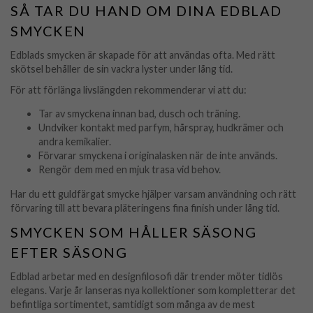
SÅ TAR DU HAND OM DINA EDBLAD
SMYCKEN
Edblads smycken är skapade för att användas ofta. Med rätt
skötsel behåller de sin vackra lyster under lång tid.
För att förlänga livslängden rekommenderar vi att du:
Tar av smyckena innan bad, dusch och träning.
Undviker kontakt med parfym, hårspray, hudkrämer och
andra kemikalier.
Förvarar smyckena i originalasken när de inte används.
Rengör dem med en mjuk trasa vid behov.
Har du ett guldfärgat smycke hjälper varsam användning och rätt
förvaring till att bevara pläteringens fina finish under lång tid.
SMYCKEN SOM HÅLLER SÄSONG
EFTER SÄSONG
Edblad arbetar med en designfilosofi där trender möter tidlös
elegans. Varje år lanseras nya kollektioner som kompletterar det
befintliga sortimentet, samtidigt som många av de mest