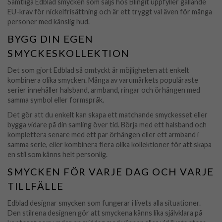
Samtliga Edblad smycken som säljs hos Blingit uppfyller gällande
EU-krav för nickelfrisättning och är ett tryggt val även för många
personer med känslig hud.
BYGG DIN EGEN
SMYCKESKOLLEKTION
Det som gjort Edblad så omtyckt är möjligheten att enkelt
kombinera olika smycken. Många av varumärkets populäraste
serier innehåller halsband, armband, ringar och örhängen med
samma symbol eller formspråk.
Det gör att du enkelt kan skapa ett matchande smyckesset eller
bygga vidare på din samling över tid. Börja med ett halsband och
komplettera senare med ett par örhängen eller ett armband i
samma serie, eller kombinera flera olika kollektioner för att skapa
en stil som känns helt personlig.
SMYCKEN FÖR VARJE DAG OCH VARJE
TILLFÄLLE
Edblad designar smycken som fungerar i livets alla situationer.
Den stilrena designen gör att smyckena känns lika självklara på