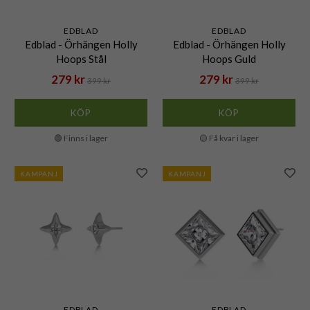
EDBLAD
EDBLAD
Edblad - Örhängen Holly
Edblad - Örhängen Holly
Hoops Stål
Hoops Guld
279 kr
279 kr
399 kr
399 kr
KÖP
KÖP
🟢 Finns i lager
🟡 Få kvar i lager
KAMPANJ
KAMPANJ
EDBLAD
EDBLAD