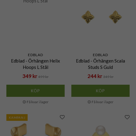
EDBLAD
EDBLAD
Edblad - Örhängen Helix
Edblad - Örhängen Scala
Hoops L Stål
Studs S Guld
349 kr
244 kr
499 kr
349 kr
KÖP
KÖP
🟡 Få kvar i lager
🟡 Få kvar i lager
KAMPANJ