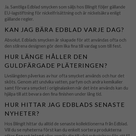
Ja. Samtliga Edblad smycken som säljs hos Blingit följer gällande
EU-lagstiftning för nickelfrisättning och är nickelsäkra enligt
gällande regler.
KAN JAG BÄRA EDBLAD VARJE DAG?
Absolut. Edblads smycken är skapade för att användas ofta och
den stilrena designen gör dem lika fina till vardag som till fest.
HUR LÄNGE HÅLLER DEN
GULDFÄRGADE PLÄTERINGEN?
Livslängden påverkas av hur ofta smycket används och hur det
sköts. Genom att undvika vatten, parfym och andra kemikalier
samt förvara smycket i originalasken när det inte används kan du
hjälpa till att bevara den fina finishen under lång tid.
HUR HITTAR JAG EDBLADS SENASTE
NYHETER?
Hos Blingit hittar du alltid de senaste kollektionerna från Edblad.
Vill du se nyheterna först kan du enkelt sortera produkterna
efter
Senast inlagd
eller anmäla dig till vårt nyhetsbrev för att få