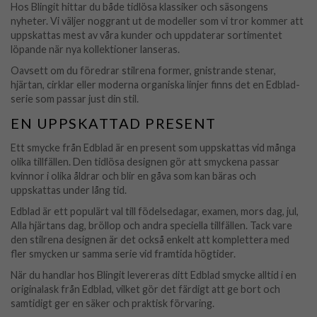
Hos Blingit hittar du både tidlösa klassiker och säsongens
nyheter. Vi väljer noggrant ut de modeller som vi tror kommer att
uppskattas mest av våra kunder och uppdaterar sortimentet
löpande när nya kollektioner lanseras.
Oavsett om du föredrar stilrena former, gnistrande stenar,
hjärtan, cirklar eller moderna organiska linjer finns det en Edblad-
serie som passar just din stil.
EN UPPSKATTAD PRESENT
Ett smycke från Edblad är en present som uppskattas vid många
olika tillfällen. Den tidlösa designen gör att smyckena passar
kvinnor i olika åldrar och blir en gåva som kan bäras och
uppskattas under lång tid.
Edblad är ett populärt val till födelsedagar, examen, mors dag, jul,
Alla hjärtans dag, bröllop och andra speciella tillfällen. Tack vare
den stilrena designen är det också enkelt att komplettera med
fler smycken ur samma serie vid framtida högtider.
När du handlar hos Blingit levereras ditt Edblad smycke alltid i en
originalask från Edblad, vilket gör det färdigt att ge bort och
samtidigt ger en säker och praktisk förvaring.