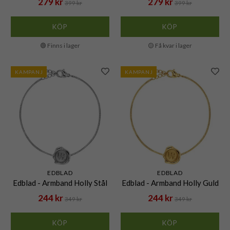
279 kr
279 kr
399 kr
399 kr
KÖP
KÖP
🟢 Finns i lager
🟡 Få kvar i lager
KAMPANJ
KAMPANJ
EDBLAD
EDBLAD
Edblad - Armband Holly Stål
Edblad - Armband Holly Guld
244 kr
244 kr
349 kr
349 kr
KÖP
KÖP