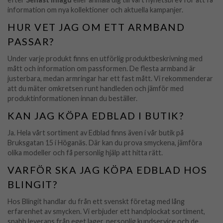
information om nya kollektioner och aktuella kampanjer.
HUR VET JAG OM ETT ARMBAND
PASSAR?
Under varje produkt finns en utförlig produktbeskrivning med
mått och information om passformen. De flesta armband är
justerbara, medan armringar har ett fast mått. Vi rekommenderar
att du mäter omkretsen runt handleden och jämför med
produktinformationen innan du beställer.
KAN JAG KÖPA EDBLAD I BUTIK?
Ja. Hela vårt sortiment av Edblad finns även i vår butik på
Bruksgatan 15 i Höganäs. Där kan du prova smyckena, jämföra
olika modeller och få personlig hjälp att hitta rätt.
VARFÖR SKA JAG KÖPA EDBLAD HOS
BLINGIT?
Hos Blingit handlar du från ett svenskt företag med lång
erfarenhet av smycken. Vi erbjuder ett handplockat sortiment,
snabb leverans från eget lager, personlig kundservice och de