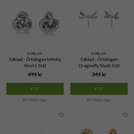
EDBLAD
EDBLAD
Edblad - Örhängen Infinity
Edblad - Örhängen
Knot L Stål
Dragonfly Studs Stål
499 kr
349 kr
KÖP
KÖP
🟡 Få kvar i lager
🟡 Få kvar i lager