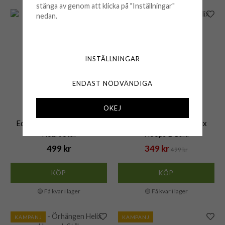
stänga av genom att klicka på "Inställningar"
nedan.
KAMPANJ
INSTÄLLNINGAR
ENDAST NÖDVÄNDIGA
OKEJ
EDBLAD
EDBLAD
Edblad - Halsband Eternal
Edblad - Örhängen Helix
Heart Stål
Hoops L Guld
499 kr
349 kr
499 kr
KÖP
KÖP
🟡 Få kvar i lager
🟡 Få kvar i lager
KAMPANJ
KAMPANJ