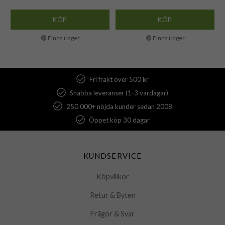
KÖP
KÖP
🟢 Finns i lager
🟢 Finns i lager
Fri frakt över 500 kr
Snabba leveranser (1-3 vardagar)
250 000+ nöjda kunder sedan 2008
Öppet köp 30 dagar
KUNDSERVICE
Köpvillkor
Retur & Byten
Frågor & Svar