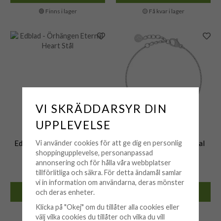
🟢 Finns i lager
🟡 Få kvar i lager
VI SKRÄDDARSYR DIN
UPPLEVELSE
EDBLAD
EDBLAD
Vi använder cookies för att ge dig en personlig
Edblad - Örhängen Eternal
Edblad - Armband Eternal
shoppingupplevelse, personanpassad
Heart Stål
Heart Stål
annonsering och för hålla våra webbplatser
499 kr
449 kr
tillförlitliga och säkra. För detta ändamål samlar
vi in information om användarna, deras mönster
och deras enheter.
KÖP
KÖP
Klicka på "Okej" om du tillåter alla cookies eller
🟢 Finns i lager
🟡 Få kvar i lager
välj vilka cookies du tillåter och vilka du vill