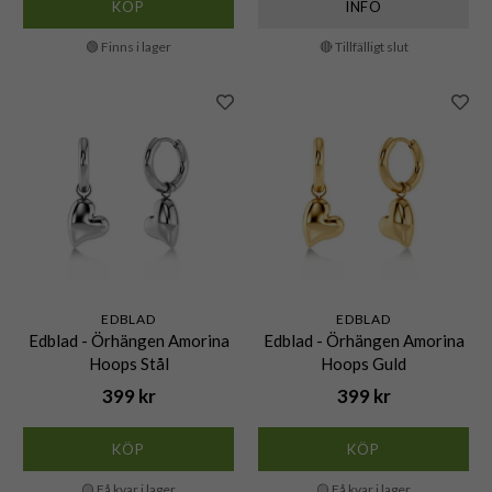
KÖP
INFO
🟢 Finns i lager
🔴 Tillfälligt slut
EDBLAD
EDBLAD
Edblad - Örhängen Amorina
Edblad - Örhängen Amorina
Hoops Stål
Hoops Guld
399 kr
399 kr
KÖP
KÖP
🟡 Få kvar i lager
🟡 Få kvar i lager