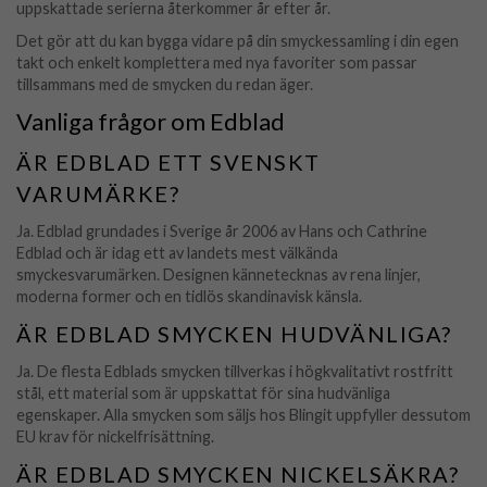
uppskattade serierna återkommer år efter år.
Det gör att du kan bygga vidare på din smyckessamling i din egen
takt och enkelt komplettera med nya favoriter som passar
tillsammans med de smycken du redan äger.
Vanliga frågor om Edblad
ÄR EDBLAD ETT SVENSKT
VARUMÄRKE?
Ja. Edblad grundades i Sverige år 2006 av Hans och Cathrine
Edblad och är idag ett av landets mest välkända
smyckesvarumärken. Designen kännetecknas av rena linjer,
moderna former och en tidlös skandinavisk känsla.
ÄR EDBLAD SMYCKEN HUDVÄNLIGA?
Ja. De flesta Edblads smycken tillverkas i högkvalitativt rostfritt
stål, ett material som är uppskattat för sina hudvänliga
egenskaper. Alla smycken som säljs hos Blingit uppfyller dessutom
EU krav för nickelfrisättning.
ÄR EDBLAD SMYCKEN NICKELSÄKRA?