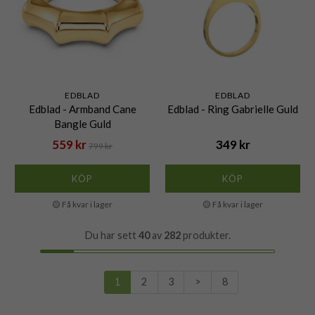
EDBLAD
EDBLAD
Edblad - Armband Cane
Edblad - Ring Gabrielle Guld
Bangle Guld
559 kr
349 kr
799 kr
KÖP
KÖP
🟡 Få kvar i lager
🟡 Få kvar i lager
Du har sett
40
av
282
produkter.
1
2
3
>
8