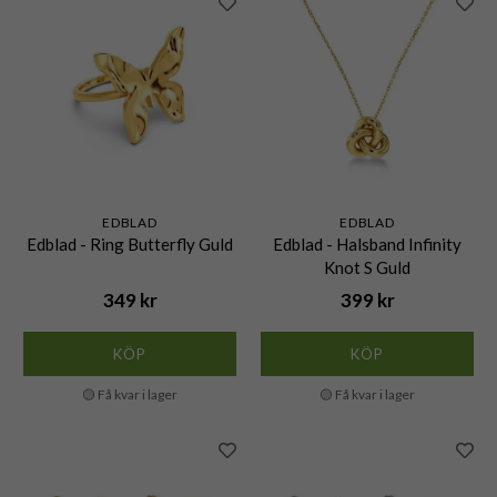
EDBLAD
EDBLAD
Edblad - Ring Butterfly Guld
Edblad - Halsband Infinity
Knot S Guld
349 kr
399 kr
KÖP
KÖP
🟡 Få kvar i lager
🟡 Få kvar i lager