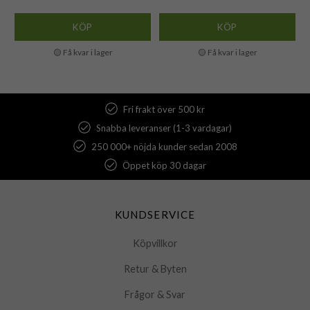
KÖP
KÖP
🟡 Få kvar i lager
🟡 Få kvar i lager
Fri frakt över 500 kr
Snabba leveranser (1-3 vardagar)
250 000+ nöjda kunder sedan 2008
Öppet köp 30 dagar
KUNDSERVICE
Köpvillkor
Retur & Byten
Frågor & Svar