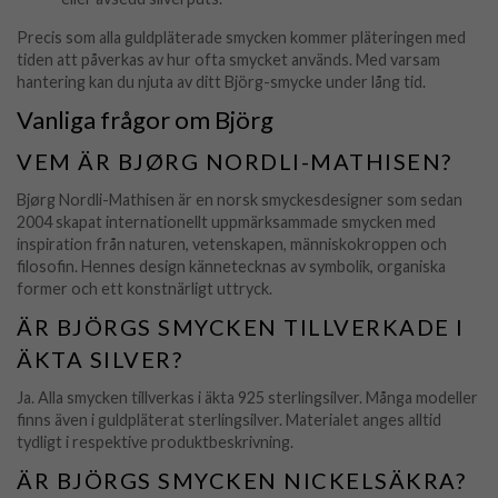
Precis som alla guldpläterade smycken kommer pläteringen med
tiden att påverkas av hur ofta smycket används. Med varsam
hantering kan du njuta av ditt Björg-smycke under lång tid.
Vanliga frågor om Björg
VEM ÄR BJØRG NORDLI-MATHISEN?
Bjørg Nordli-Mathisen är en norsk smyckesdesigner som sedan
2004 skapat internationellt uppmärksammade smycken med
inspiration från naturen, vetenskapen, människokroppen och
filosofin. Hennes design kännetecknas av symbolik, organiska
former och ett konstnärligt uttryck.
ÄR BJÖRGS SMYCKEN TILLVERKADE I
ÄKTA SILVER?
Ja. Alla smycken tillverkas i äkta 925 sterlingsilver. Många modeller
finns även i guldpläterat sterlingsilver. Materialet anges alltid
tydligt i respektive produktbeskrivning.
ÄR BJÖRGS SMYCKEN NICKELSÄKRA?