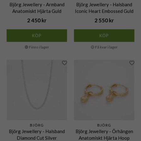
Björg Jewellery - Armband
Björg Jewellery - Halsband
Anatomiskt Hjärta Guld
Iconic Heart Embossed Guld
2 450 kr
2 550 kr
KÖP
KÖP
🟢 Finns i lager
🟡 Få kvar i lager
BJÖRG
BJÖRG
Björg Jewellery - Halsband
Björg Jewellery - Örhängen
Diamond Cut Silver
Anatomiskt Hjärta Hoop