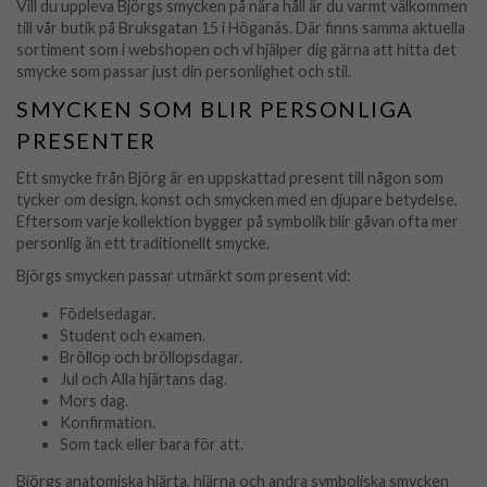
Vill du uppleva Björgs smycken på nära håll är du varmt välkommen
till vår butik på Bruksgatan 15 i Höganäs. Där finns samma aktuella
sortiment som i webshopen och vi hjälper dig gärna att hitta det
smycke som passar just din personlighet och stil.
SMYCKEN SOM BLIR PERSONLIGA
PRESENTER
Ett smycke från Björg är en uppskattad present till någon som
tycker om design, konst och smycken med en djupare betydelse.
Eftersom varje kollektion bygger på symbolik blir gåvan ofta mer
personlig än ett traditionellt smycke.
Björgs smycken passar utmärkt som present vid:
Födelsedagar.
Student och examen.
Bröllop och bröllopsdagar.
Jul och Alla hjärtans dag.
Mors dag.
Konfirmation.
Som tack eller bara för att.
Björgs anatomiska hjärta, hjärna och andra symboliska smycken