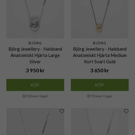
BJÖRG
BJÖRG
Björg Jewellery - Halsband
Björg Jewellery - Halsband
Anatomiskt Hjärta Large
Anatomiskt Hjärta Medium
Silver
Kort Svart Guld
3 950 kr
3 650 kr
KÖP
KÖP
🟡 Få kvar i lager
🟡 Få kvar i lager