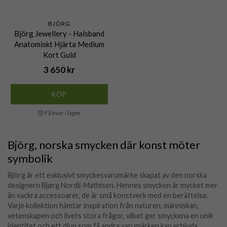
BJÖRG
Björg Jewellery - Halsband
Anatomiskt Hjärta Medium
Kort Guld
3 650 kr
KÖP
🟡 Få kvar i lager
Björg, norska smycken där konst möter
symbolik
Björg är ett exklusivt smyckesvarumärke skapat av den norska
designern Bjørg Nordli-Mathisen. Hennes smycken är mycket mer
än vackra accessoarer, de är små konstverk med en berättelse.
Varje kollektion hämtar inspiration från naturen, människan,
vetenskapen och livets stora frågor, vilket ger smyckena en unik
identitet och ett djup som få andra varumärken kan erbjuda.