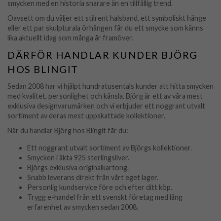
smycken med en historia snarare än en tillfällig trend.
Oavsett om du väljer ett stilrent halsband, ett symboliskt hänge
eller ett par skulpturala örhängen får du ett smycke som känns
lika aktuellt idag som många år framöver.
DÄRFÖR HANDLAR KUNDER BJÖRG
HOS BLINGIT
Sedan 2008 har vi hjälpt hundratusentals kunder att hitta smycken
med kvalitet, personlighet och känsla. Björg är ett av våra mest
exklusiva designvarumärken och vi erbjuder ett noggrant utvalt
sortiment av deras mest uppskattade kollektioner.
När du handlar Björg hos Blingit får du:
Ett noggrant utvalt sortiment av Björgs kollektioner.
Smycken i äkta 925 sterlingsilver.
Björgs exklusiva originalkartong.
Snabb leverans direkt från vårt eget lager.
Personlig kundservice före och efter ditt köp.
Trygg e-handel från ett svenskt företag med lång
erfarenhet av smycken sedan 2008.