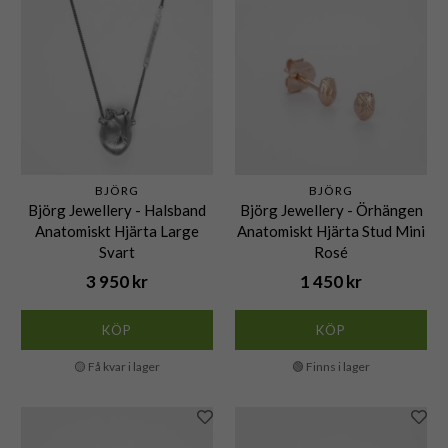
BJÖRG
BJÖRG
Björg Jewellery - Halsband
Björg Jewellery - Örhängen
Anatomiskt Hjärta Large
Anatomiskt Hjärta Stud Mini
Svart
Rosé
3 950 kr
1 450 kr
KÖP
KÖP
🟡 Få kvar i lager
🟢 Finns i lager