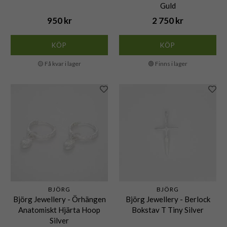
Guld
950 kr
2 750 kr
KÖP
KÖP
🟡 Få kvar i lager
🟢 Finns i lager
BJÖRG
BJÖRG
Björg Jewellery - Örhängen
Björg Jewellery - Berlock
Anatomiskt Hjärta Hoop
Bokstav T Tiny Silver
Silver