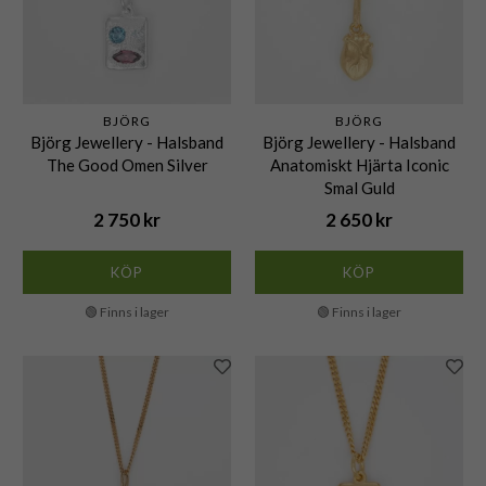
BJÖRG
BJÖRG
Björg Jewellery - Halsband
Björg Jewellery - Halsband
The Good Omen Silver
Anatomiskt Hjärta Iconic
Smal Guld
2 750 kr
2 650 kr
KÖP
KÖP
🟢 Finns i lager
🟢 Finns i lager