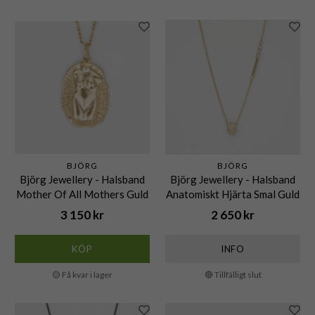
BJÖRG
BJÖRG
Björg Jewellery - Halsband
Björg Jewellery - Halsband
Mother Of All Mothers Guld
Anatomiskt Hjärta Smal Guld
3 150 kr
2 650 kr
KÖP
INFO
🟡 Få kvar i lager
🔴 Tillfälligt slut