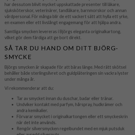
har dessutom blivit mycket uppskattade presenter till läkare,
sjuksköterskor, veterinärer, tandläkare, barnmorskor och annan
vårdpersonal. För många blir de ett vackert sätt att hylla ett yrke,
en examen eller ett livslångt engagemang för att hjälpa andra.
Samtliga smycken levereras i Björgs eleganta originalkartong,
vilket gör dem färdiga att ge bort direkt.
SÅ TAR DU HAND OM DITT BJÖRG-
SMYCKE
Björgs smycken är skapade för att bäras länge. Med rätt skötsel
behåller både sterlingsilvret och guldpläteringen sin vackra lyster
under många år.
Vi rekommenderar att du:
Tar av smycket innan du duschar, badar eller tränar.
Undviker kontakt med parfym, hårspray, hudkrämer och
andra kemikalier.
Förvarar smycket i originalkartongen eller ett smyckeskrin
när det inte används.
Rengör silversmycken regelbundet med en mjuk putsduk
eller avsedd silverputs.