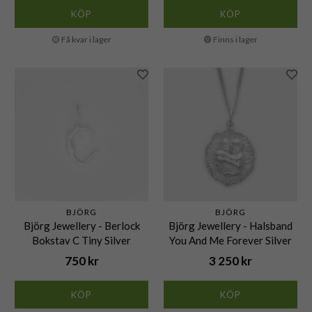
KÖP
KÖP
🟡 Få kvar i lager
🟢 Finns i lager
BJÖRG
BJÖRG
Björg Jewellery - Berlock
Björg Jewellery - Halsband
Bokstav C Tiny Silver
You And Me Forever Silver
750 kr
3 250 kr
KÖP
KÖP