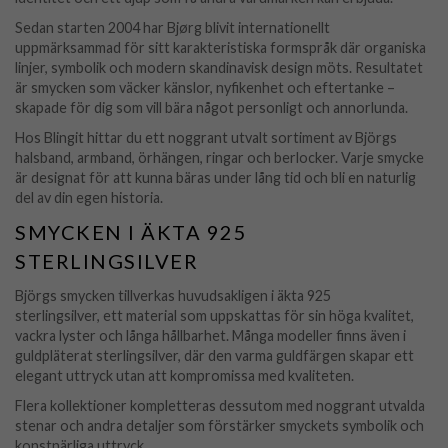
Sedan starten 2004 har Bjørg blivit internationellt
uppmärksammad för sitt karakteristiska formspråk där organiska
linjer, symbolik och modern skandinavisk design möts. Resultatet
är smycken som väcker känslor, nyfikenhet och eftertanke –
skapade för dig som vill bära något personligt och annorlunda.
Hos Blingit hittar du ett noggrant utvalt sortiment av Björgs
halsband, armband, örhängen, ringar och berlocker. Varje smycke
är designat för att kunna bäras under lång tid och bli en naturlig
del av din egen historia.
SMYCKEN I ÄKTA 925
STERLINGSILVER
Björgs smycken tillverkas huvudsakligen i äkta 925
sterlingsilver, ett material som uppskattas för sin höga kvalitet,
vackra lyster och långa hållbarhet. Många modeller finns även i
guldpläterat sterlingsilver, där den varma guldfärgen skapar ett
elegant uttryck utan att kompromissa med kvaliteten.
Flera kollektioner kompletteras dessutom med noggrant utvalda
stenar och andra detaljer som förstärker smyckets symbolik och
konstnärliga uttryck.