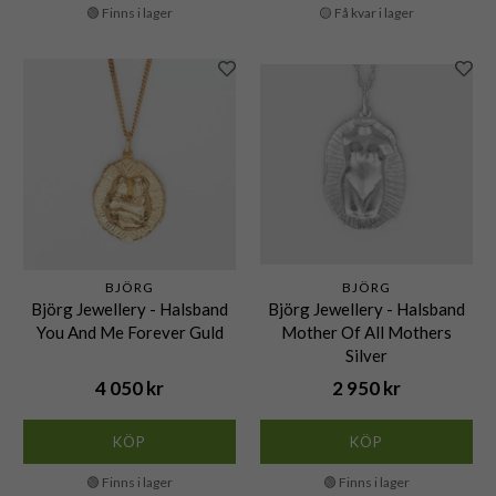
🟢 Finns i lager
🟡 Få kvar i lager
BJÖRG
BJÖRG
Björg Jewellery - Halsband
Björg Jewellery - Halsband
You And Me Forever Guld
Mother Of All Mothers
Silver
4 050 kr
2 950 kr
KÖP
KÖP
🟢 Finns i lager
🟢 Finns i lager