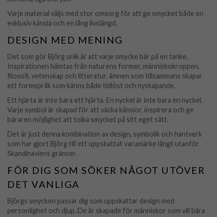
Varje material väljs med stor omsorg för att ge smycket både en
exklusiv känsla och en lång livslängd.
DESIGN MED MENING
Det som gör Björg unik är att varje smycke bär på en tanke.
Inspirationen hämtas från naturens former, människokroppen,
filosofi, vetenskap och litteratur, ämnen som tillsammans skapar
ett formspråk som känns både tidlöst och nyskapande.
Ett hjärta är inte bara ett hjärta. En nyckel är inte bara en nyckel.
Varje symbol är skapad för att väcka känslor, inspirera och ge
bäraren möjlighet att tolka smycket på sitt eget sätt.
Det är just denna kombination av design, symbolik och hantverk
som har gjort Björg till ett uppskattat varumärke långt utanför
Skandinaviens gränser.
FÖR DIG SOM SÖKER NÅGOT UTÖVER
DET VANLIGA
Björgs smycken passar dig som uppskattar design med
personlighet och djup. De är skapade för människor som vill bära