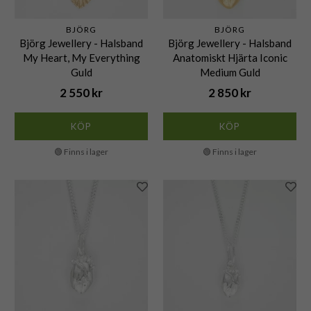
BJÖRG
BJÖRG
Björg Jewellery - Halsband
Björg Jewellery - Halsband
My Heart, My Everything
Anatomiskt Hjärta Iconic
Guld
Medium Guld
2 550 kr
2 850 kr
KÖP
KÖP
🟢 Finns i lager
🟢 Finns i lager