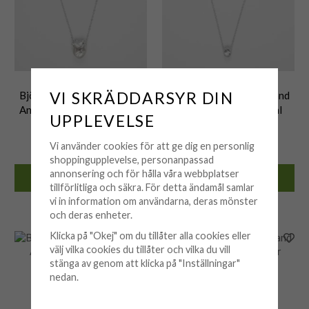
BJÖRG
BJÖRG
VI SKRÄDDARSYR DIN
Björg Jewellery - Halsband
Björg Jewellery - Halsband
Anatomiskt Hjärta Medium
Anatomiskt Hjärta Smal
UPPLEVELSE
Kort Silver
Silver
2 850 kr
1 750 kr
Vi använder cookies för att ge dig en personlig
shoppingupplevelse, personanpassad
annonsering och för hålla våra webbplatser
KÖP
KÖP
tillförlitliga och säkra. För detta ändamål samlar
vi in information om användarna, deras mönster
🟡 Få kvar i lager
🟡 Få kvar i lager
och deras enheter.
Klicka på "Okej" om du tillåter alla cookies eller
välj vilka cookies du tillåter och vilka du vill
stänga av genom att klicka på "Inställningar"
nedan.