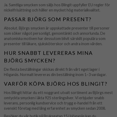
Ja. Samtliga smycken som säljs hos Blingit uppfyller EU regler för
nickelfrisättning och håller en mycket hög materialkvalitet.
PASSAR BJÖRG SOM PRESENT?
Absolut. Björgs smycken är uppskattade presenter till personer
som söker något personligt, genomtänkt och annorlunda. De
anatomiska motiven har dessutom blivit särskilt populära som
presenter till läkare, sjuksköterskor och andra inom vården.
HUR SNABBT LEVERERAS MINA
BJÖRG SMYCKEN?
De flesta beställningar skickas direkt från vårt eget lager i
Höganäs. Normalt levereras din beställning inom 1–3 vardagar.
VARFÖR KÖPA BJÖRG HOS BLINGIT?
Hos Blingit hittar du ett noggrant utvalt sortiment av Björgs mest
omtyckta smycken i äkta 925 sterlingsilver. Vi erbjuder snabb
leverans, personlig kundservice och trygg e-handel från ett
svenskt företag med lång erfarenhet av smycken sedan 2008.
Besöker du vår butik på Bruksgatan 15 i Höganäs kan du