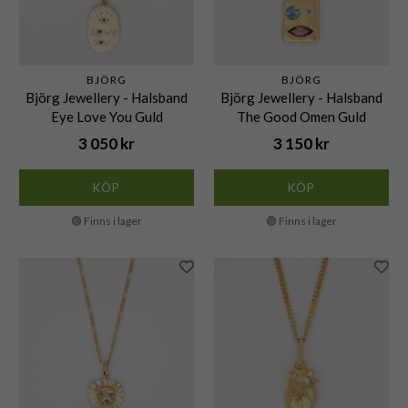
BJÖRG
BJÖRG
Björg Jewellery - Halsband
Björg Jewellery - Halsband
Eye Love You Guld
The Good Omen Guld
3 050 kr
3 150 kr
KÖP
KÖP
🟢 Finns i lager
🟢 Finns i lager