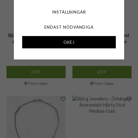
INSTÄLLNINGAR
ENDAST NÖDVÄNDIGA
BJÖRG
BJÖRG
Björg Jewellery - Örhängen
Björg Jewellery - Armband
Anatomiskt Hjärta Stud
Anatomiskt Hjärta Silver
OKEJ
Medium Silver
1 950 kr
2 150 kr
KÖP
KÖP
🟢 Finns i lager
🟢 Finns i lager