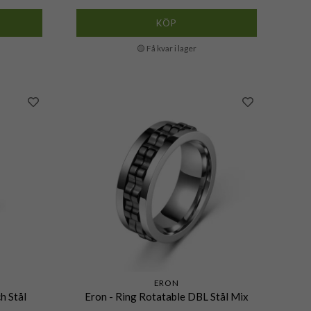
KÖP
🟡 Få kvar i lager
ERON
h Stål
Eron - Ring Rotatable DBL Stål Mix