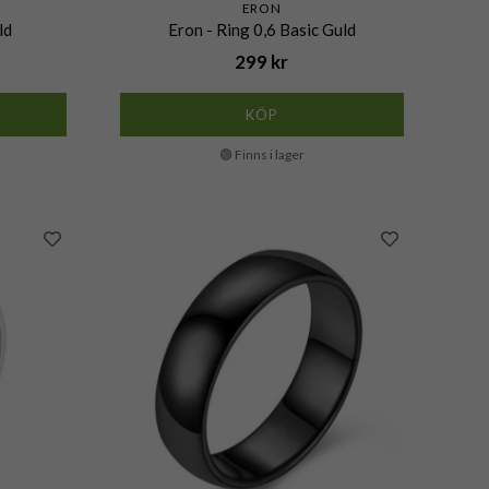
ERON
ld
Eron - Ring 0,6 Basic Guld
299 kr
KÖP
🟢 Finns i lager