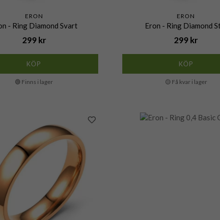
ERON
ERON
on - Ring Diamond Svart
Eron - Ring Diamond S
299 kr
299 kr
KÖP
KÖP
🟢 Finns i lager
🟡 Få kvar i lager