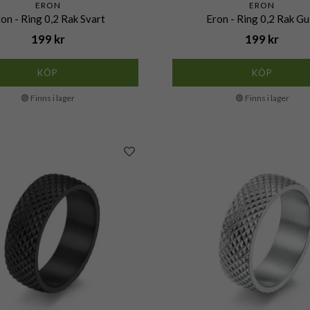
ERON
ERON
on - Ring 0,2 Rak Svart
Eron - Ring 0,2 Rak Gu
199 kr
199 kr
KÖP
KÖP
🟢 Finns i lager
🟢 Finns i lager