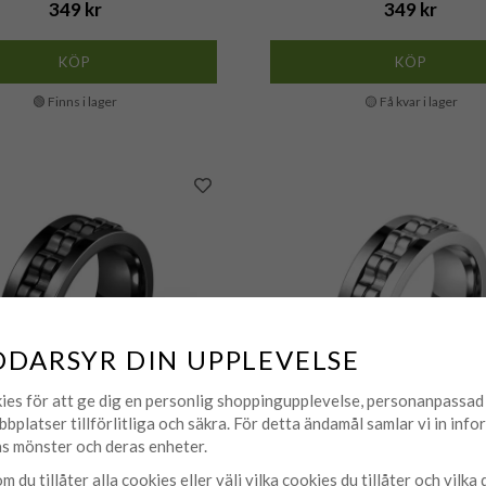
349 kr
349 kr
KÖP
KÖP
🟢 Finns i lager
🟡 Få kvar i lager
DDARSYR DIN UPPLEVELSE
ies för att ge dig en personlig shoppingupplevelse, personanpassa
bbplatser tillförlitliga och säkra. För detta ändamål samlar vi in inf
s mönster och deras enheter.
ERON
ERON
m du tillåter alla cookies eller välj vilka cookies du tillåter och vilka 