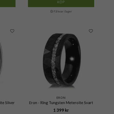
KÖP
🟡 Få kvar i lager
ERON
te Silver
Eron - Ring Tungsten Meteroite Svart
1 399 kr