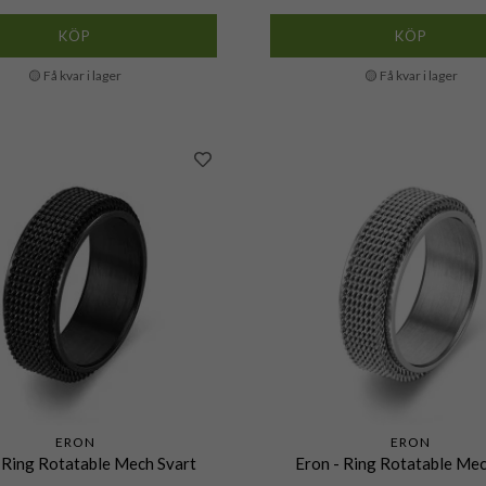
KÖP
KÖP
🟡 Få kvar i lager
🟡 Få kvar i lager
ERON
ERON
 Ring Rotatable Mech Svart
Eron - Ring Rotatable Mec