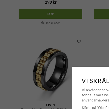
299 kr
KÖP
🟢 Finns i lager
VI SKRÄ
Vi använder cook
för hålla våra we
användarna, dera
ERON
Klicka på "Okej" o