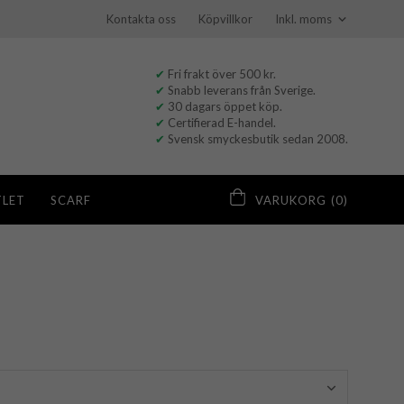
Kontakta oss
Köpvillkor
✔
Fri frakt över 500 kr.
✔
Snabb leverans från Sverige.
✔
30 dagars öppet köp.
✔
Certifierad E-handel.
✔
Svensk smyckesbutik sedan 2008.
LET
SCARF
VARUKORG
(0)