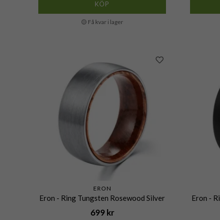
KÖP
🟡 Få kvar i lager
ERON
Eron - Ring Tungsten Rosewood Silver
Eron - 
699 kr