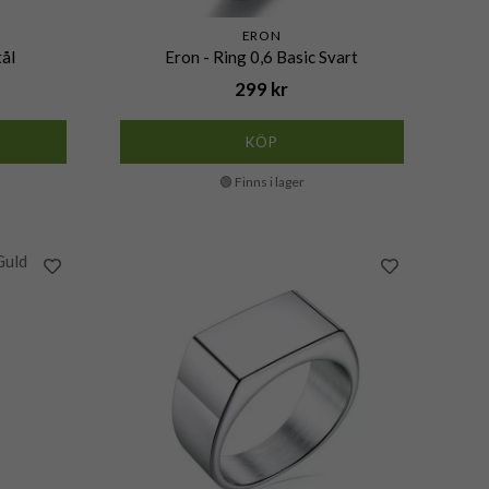
ERON
tål
Eron - Ring 0,6 Basic Svart
299 kr
KÖP
🟢 Finns i lager