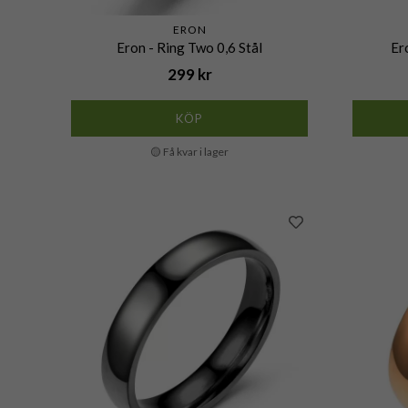
ERON
Eron - Ring Two 0,6 Stål
Er
299 kr
KÖP
🟡 Få kvar i lager