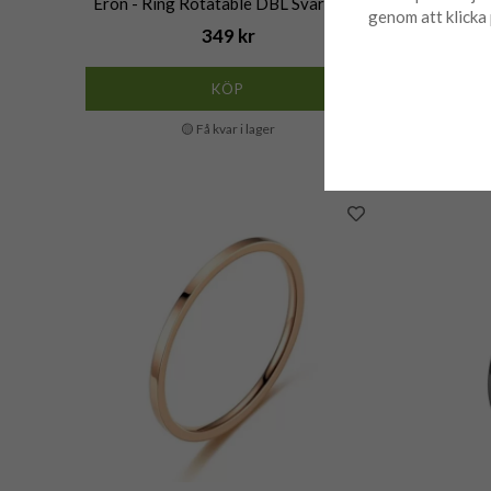
Eron - Ring Rotatable DBL Svart Mix
Eron 
genom att klicka 
349 kr
KÖP
🟡 Få kvar i lager