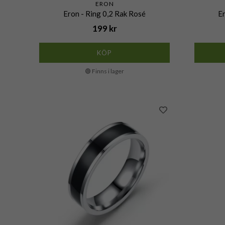
ERON
Eron - Ring 0,2 Rak Rosé
Er
199 kr
KÖP
🟢 Finns i lager