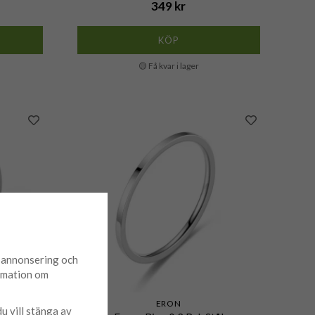
349 kr
KÖP
🟡 Få kvar i lager
d annonsering och
ormation om
ERON
du vill stänga av