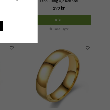
 Stål
Eron - Ring 0,2 Rak Stål
199 kr
KÖP
🟢 Finns i lager