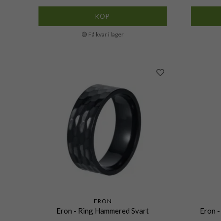
KÖP
🟡 Få kvar i lager
ERON
Eron - Ring Hammered Svart
Eron -