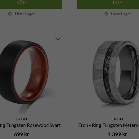
KÖP
KÖP
🟡 Få kvar i lager
🟡 Få kvar i lager
ERON
ERON
Ring Tungsten Rosewood Svart
Eron - Ring Tungsten Meteroi
699 kr
1 399 kr