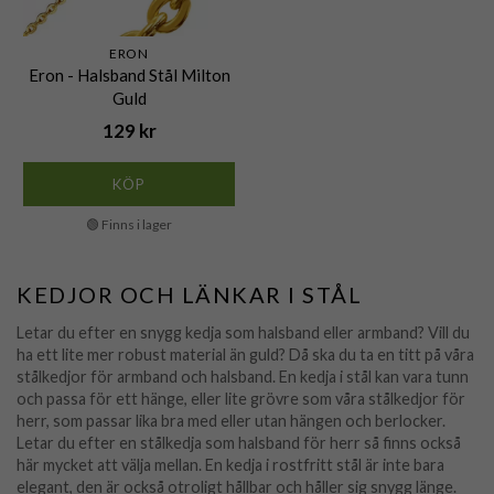
ERON
Eron - Halsband Stål Milton
Guld
129 kr
KÖP
🟢 Finns i lager
KEDJOR OCH LÄNKAR I STÅL
Letar du efter en snygg kedja som halsband eller armband? Vill du
ha ett lite mer robust material än guld? Då ska du ta en titt på våra
stålkedjor för armband och halsband. En kedja i stål kan vara tunn
och passa för ett hänge, eller lite grövre som våra stålkedjor för
herr, som passar lika bra med eller utan hängen och berlocker.
Letar du efter en stålkedja som halsband för herr så finns också
här mycket att välja mellan. En kedja i rostfritt stål är inte bara
elegant, den är också otroligt hållbar och håller sig snygg länge.