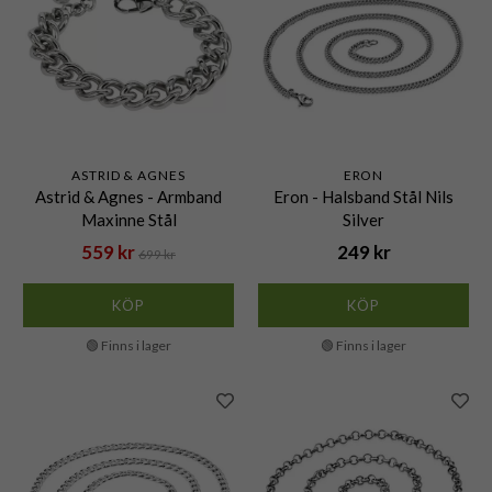
ASTRID & AGNES
ERON
Astrid & Agnes - Armband
Eron - Halsband Stål Nils
Maxinne Stål
Silver
559 kr
249 kr
699 kr
KÖP
KÖP
🟢 Finns i lager
🟢 Finns i lager