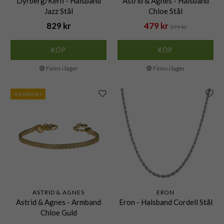
Dyrberg/Kern - Halsband
Astrid & Agnes - Halsband
Jazz Stål
Chloe Stål
829 kr
479 kr
599 kr
KÖP
KÖP
🟢 Finns i lager
🟢 Finns i lager
KAMPANJ
ASTRID & AGNES
ERON
Astrid & Agnes - Armband
Eron - Halsband Cordell Stål
Chloe Guld