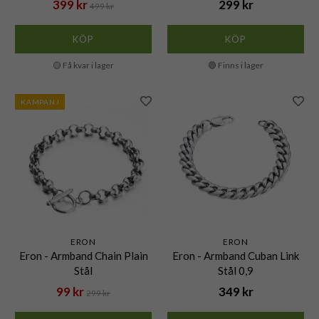
399 kr
299 kr
499 kr
KÖP
KÖP
🟡 Få kvar i lager
🟢 Finns i lager
KAMPANJ
ERON
ERON
Eron - Armband Chain Plain
Eron - Armband Cuban Link
Stål
Stål 0,9
99 kr
349 kr
299 kr