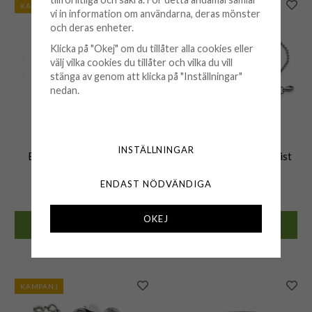
KAMPANJ
vi in information om användarna, deras mönster
och deras enheter.
Klicka på "Okej" om du tillåter alla cookies eller
välj vilka cookies du tillåter och vilka du vill
stänga av genom att klicka på "Inställningar"
nedan.
BUD TO ROSE
ERON
INSTÄLLNINGAR
Bud To Rose - Armband
Eron - Halsband Stål Twist
Grace Stål
ENDAST NÖDVÄNDIGA
209 kr
249 kr
299 kr
OKEJ
KÖP
KÖP
🟡 Få kvar i lager
🟢 Finns i lager
KAMPANJ