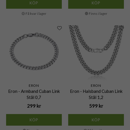
KÖP
KÖP
🟡 Få kvar i lager
🟢 Finns i lager
ERON
ERON
Eron - Armband Cuban Link
Eron - Halsband Cuban Link
Stål 0,7
Stål 1,2
299 kr
599 kr
KÖP
KÖP