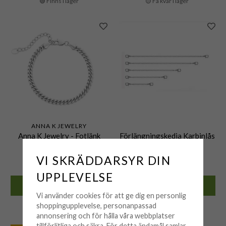
🟢 Finns i lager
🟡 Få kvar i lager
ANNA K JEWELRY
Anna K Jewelry - Fotlänk
Förlängningskedja Karbinlås
Kedja Stål
Stål
VI SKRÄDDARSYR DIN
399 kr
30 kr
UPPLEVELSE
KÖP
KÖP
Vi använder cookies för att ge dig en personlig
🟢 Finns i lager
🟢 Finns i lager
shoppingupplevelse, personanpassad
annonsering och för hålla våra webbplatser
tillförlitliga och säkra. För detta ändamål samlar