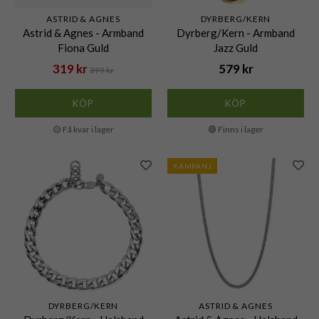
ASTRID & AGNES
DYRBERG/KERN
Astrid & Agnes - Armband
Dyrberg/Kern - Armband
Fiona Guld
Jazz Guld
319 kr
579 kr
399 kr
KÖP
KÖP
🟡 Få kvar i lager
🟢 Finns i lager
KAMPANJ
DYRBERG/KERN
ASTRID & AGNES