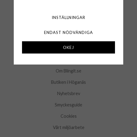
Frågor & Svar
Logga in
INSTÄLLNINGAR
Kontakta oss
ENDAST NÖDVÄNDIGA
Mina favoriter
OKEJ
INFORMATION
Om Blingit.se
Butiken i Höganäs
Nyhetsbrev
Smyckesguide
Cookies
Vårt miljöarbete