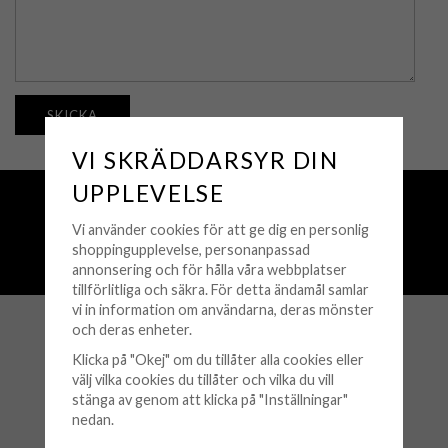
VI SKRÄDDARSYR DIN
UPPLEVELSE
Fri frakt över 500 kr
Snabba leveranser (1-3 vardagar)
Vi använder cookies för att ge dig en personlig
250 000+ nöjda kunder sedan 2008
shoppingupplevelse, personanpassad
annonsering och för hålla våra webbplatser
Öppet köp 30 dagar
tillförlitliga och säkra. För detta ändamål samlar
vi in information om användarna, deras mönster
och deras enheter.
KUNDSERVICE
Klicka på "Okej" om du tillåter alla cookies eller
välj vilka cookies du tillåter och vilka du vill
Köpvillkor
stänga av genom att klicka på "Inställningar"
nedan.
Retur & Byten