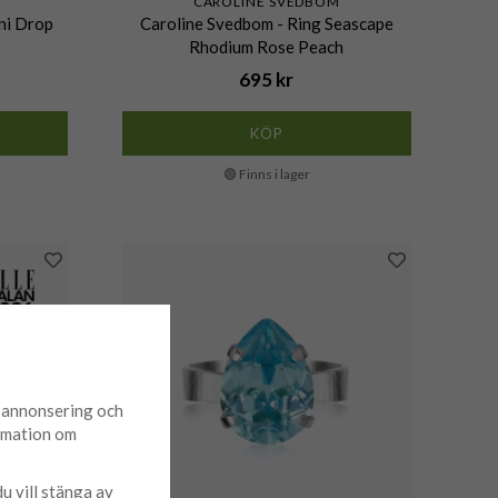
CAROLINE SVEDBOM
ni Drop
Caroline Svedbom - Ring Seascape
Rhodium Rose Peach
695 kr
KÖP
🟢 Finns i lager
d annonsering och
ormation om
du vill stänga av