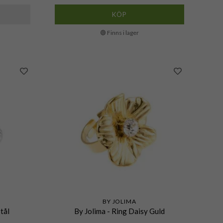
KÖP
🟢 Finns i lager
BY JOLIMA
tål
By Jolima - Ring Daisy Guld