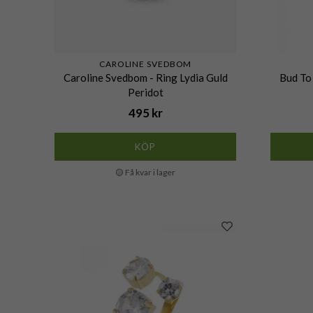
CAROLINE SVEDBOM
Caroline Svedbom - Ring Lydia Guld
Bud To 
Peridot
495 kr
KÖP
🟡 Få kvar i lager