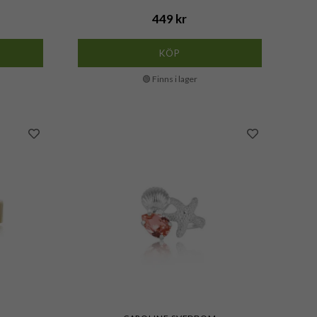
449 kr
KÖP
🟢 Finns i lager