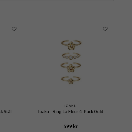
IOAKU
k Stål
Ioaku - Ring La Fleur 4-Pack Guld
599 kr