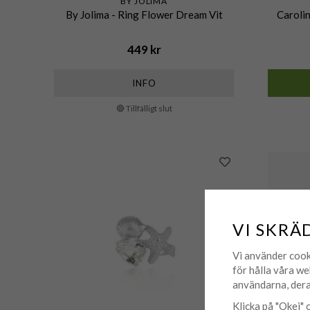
BY JOLIMA
By Jolima - Ring Flower Dream Vit
Caroli
449 kr
INFO
🔴 Tillfälligt slut
VI SKRÄ
Vi använder cook
för hålla våra we
användarna, dera
Klicka på "Okej" o