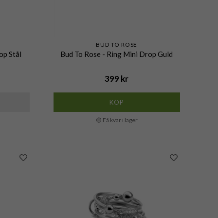
BUD TO ROSE
op Stål
Bud To Rose - Ring Mini Drop Guld
399 kr
KÖP
🟡 Få kvar i lager