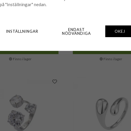
på "Inställningar" nedan.
CAROLINE SVEDBOM
CAROLINE SVEDBOM
line Svedbom - Ring Alelia
Caroline Svedbom - Ring Ale
Rhodium Cloud Combo
Cloud Combo
ENDAST
INSTÄLLNINGAR
OKEJ
NÖDVÄNDIGA
695 kr
695 kr
KÖP
KÖP
🟢 Finns i lager
🟢 Finns i lager