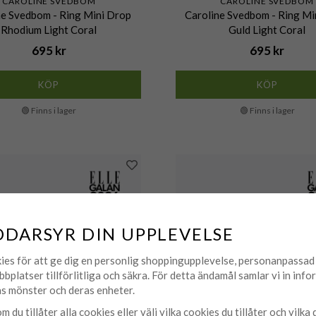
CAROLINE SVEDBOM
CAROLINE SVEDBOM
ne Svedbom - Ring Mini Drop
Caroline Svedbom - Ring Mi
Rhodium Light Coral
Guld Light Coral
695 kr
695 kr
KÖP
KÖP
🟢 Finns i lager
🟢 Finns i lager
DDARSYR DIN UPPLEVELSE
ies för att ge dig en personlig shoppingupplevelse, personanpassa
bbplatser tillförlitliga och säkra. För detta ändamål samlar vi in inf
s mönster och deras enheter.
m du tillåter alla cookies eller välj vilka cookies du tillåter och vilka 