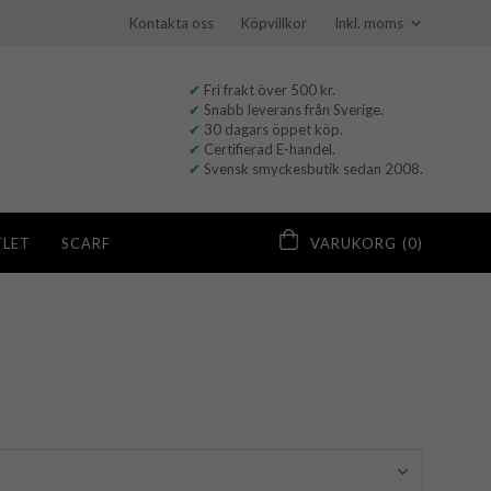
Kontakta oss
Köpvillkor
✔
Fri frakt över 500 kr.
✔
Snabb leverans från Sverige.
✔
30 dagars öppet köp.
✔
Certifierad E-handel.
✔
Svensk smyckesbutik sedan 2008.
LET
SCARF
VARUKORG
(0)