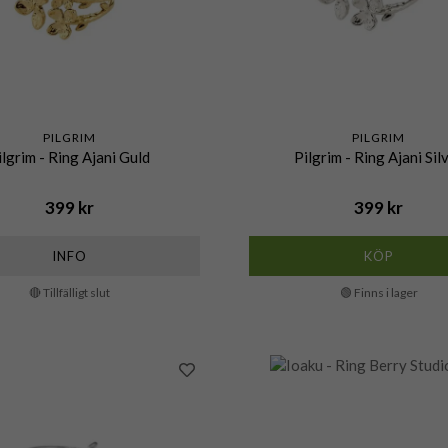
PILGRIM
PILGRIM
ilgrim - Ring Ajani Guld
Pilgrim - Ring Ajani Sil
399 kr
399 kr
INFO
KÖP
🔴 Tillfälligt slut
🟢 Finns i lager