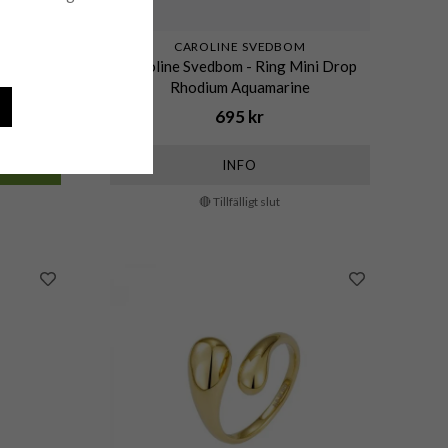
CAROLINE SVEDBOM
lia Guld
Caroline Svedbom - Ring Mini Drop
Rhodium Aquamarine
695 kr
INFO
🔴 Tillfälligt slut