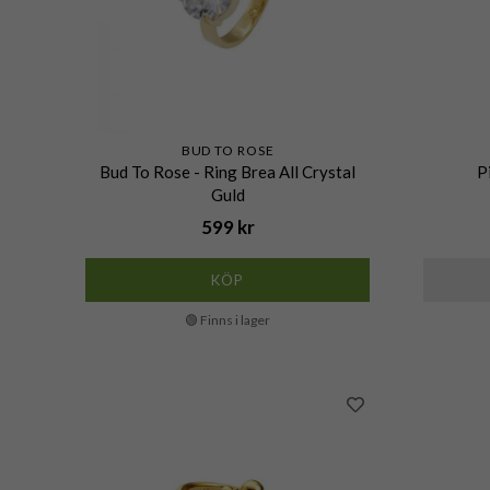
BUD TO ROSE
Bud To Rose - Ring Brea All Crystal
P
Guld
599 kr
KÖP
🟢 Finns i lager