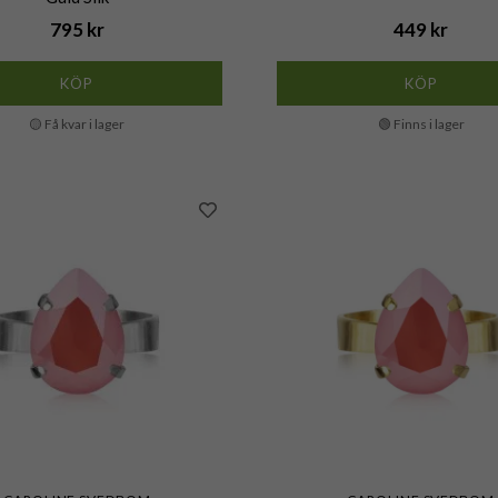
795 kr
449 kr
KÖP
KÖP
🟡 Få kvar i lager
🟢 Finns i lager