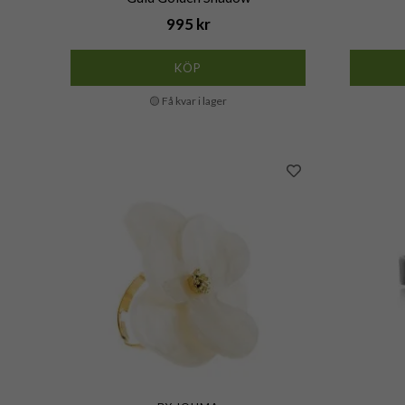
995 kr
KÖP
🟡 Få kvar i lager