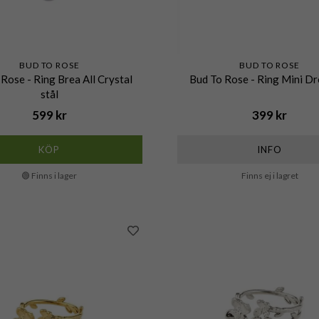
BUD TO ROSE
BUD TO ROSE
Rose - Ring Brea All Crystal
Bud To Rose - Ring Mini Dr
stål
599 kr
399 kr
KÖP
INFO
🟢 Finns i lager
Finns ej i lagret