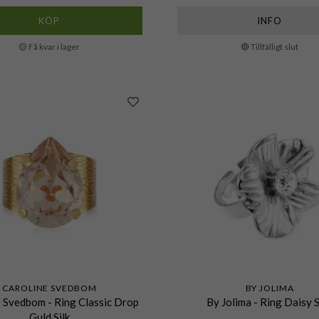
KÖP
INFO
🟡 Få kvar i lager
🔴 Tillfälligt slut
CAROLINE SVEDBOM
BY JOLIMA
 Svedbom - Ring Classic Drop
By Jolima - Ring Daisy S
Guld Silk