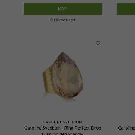
KÖP
🟡 Få kvar i lager
CAROLINE SVEDBOM
Caroline Svedbom - Ring Perfect Drop
Caroline
Guld Golden Shadow