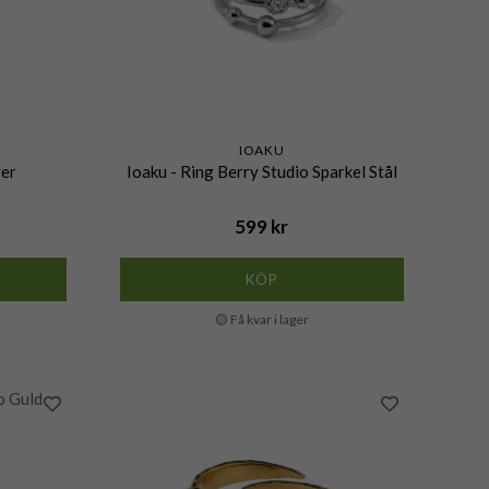
IOAKU
ver
Ioaku - Ring Berry Studio Sparkel Stål
599 kr
KÖP
🟡 Få kvar i lager