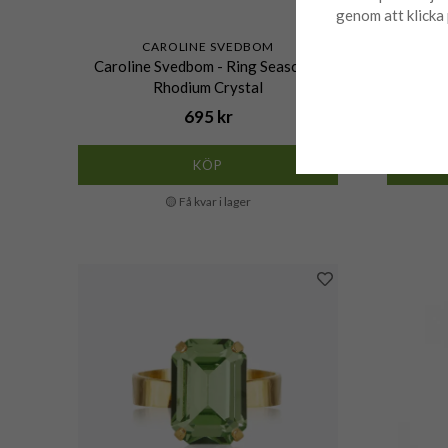
genom att klicka 
CAROLINE SVEDBOM
Caroline Svedbom - Ring Seascape
Caro
Rhodium Crystal
695 kr
KÖP
🟡 Få kvar i lager