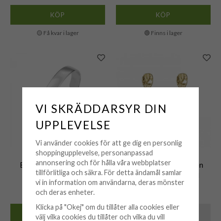
KÖP
KÖP
🟡 Få kvar i lager
🟢 Finns i lager
VI SKRÄDDARSYR DIN
UPPLEVELSE
Vi använder cookies för att ge dig en personlig
shoppingupplevelse, personanpassad
BUD TO ROSE
BUD TO ROSE
annonsering och för hålla våra webbplatser
Bud To Rose - Armband
Bud To Rose - Örhängen
tillförlitliga och säkra. För detta ändamål samlar
Studio Bangle Stål
Paloma Small Vit Guld
vi in information om användarna, deras mönster
499 kr
399 kr
och deras enheter.
Klicka på "Okej" om du tillåter alla cookies eller
KÖP
INFO
välj vilka cookies du tillåter och vilka du vill