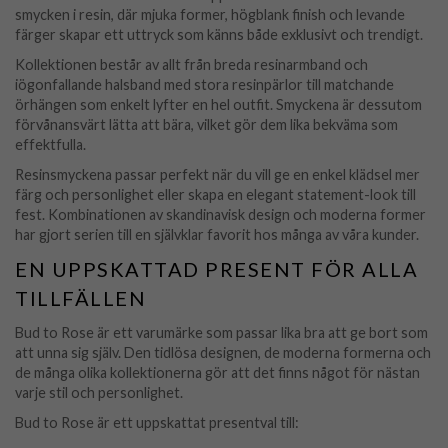
smycken i resin, där mjuka former, högblank finish och levande
färger skapar ett uttryck som känns både exklusivt och trendigt.
Kollektionen består av allt från breda resinarmband och
iögonfallande halsband med stora resinpärlor till matchande
örhängen som enkelt lyfter en hel outfit. Smyckena är dessutom
förvånansvärt lätta att bära, vilket gör dem lika bekväma som
effektfulla.
Resinsmyckena passar perfekt när du vill ge en enkel klädsel mer
färg och personlighet eller skapa en elegant statement-look till
fest. Kombinationen av skandinavisk design och moderna former
har gjort serien till en självklar favorit hos många av våra kunder.
EN UPPSKATTAD PRESENT FÖR ALLA
TILLFÄLLEN
Bud to Rose är ett varumärke som passar lika bra att ge bort som
att unna sig själv. Den tidlösa designen, de moderna formerna och
de många olika kollektionerna gör att det finns något för nästan
varje stil och personlighet.
Bud to Rose är ett uppskattat presentval till: