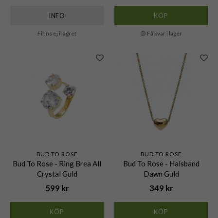
INFO
KÖP
Finns ej i lagret
🟡 Få kvar i lager
BUD TO ROSE
BUD TO ROSE
Bud To Rose - Ring Brea All
Bud To Rose - Halsband
Crystal Guld
Dawn Guld
599 kr
349 kr
KÖP
KÖP