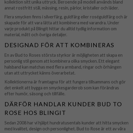
kollektion sitt unika uttryck. Beroende på modell används bland
annat rostfritt stål, mässing, resin, pärlor, kristaller och läder.
Flera smycken finns i silverfärg, guldfärg eller roséguldfärg och är
skapade för att vara lätta att kombinera med varandra. Under
varje produkt på Blingit hittar du alltid tydlig information om
material, mått och övriga detaljer.
DESIGNAD FÖR ATT KOMBINERAS
En av Bud to Roses största styrkor är möjligheten att skapa en
personlig stil genom att kombinera olika smycken. Ett elegant
halsband kan matchas med flera armband, ringar och örhängen
utan att uttrycket känns överarbetat.
Kollektionerna är framtagna för att fungera tillsammans och gör
det enkelt att bygga en smyckesgarderob som kan förändras
efter humör, säsong och tillfälle.
DÄRFÖR HANDLAR KUNDER BUD TO
ROSE HOS BLINGIT
Sedan 2008 har vi hjälpt hundratusentals kunder att hitta smycken
med kvalitet, design och personlighet. Bud to Rose är ett av våra