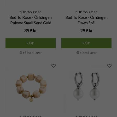
BUD TO ROSE
BUD TO ROSE
Bud To Rose - Örhängen
Bud To Rose - Örhängen
Paloma Small Sand Guld
Dawn Stål
399 kr
299 kr
KÖP
KÖP
🟡 Få kvar i lager
🟢 Finns i lager