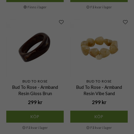
🟢 Finns i lager
🟡 Få kvar i lager
BUD TO ROSE
BUD TO ROSE
Bud To Rose - Armband
Bud To Rose - Armband
Resin Gloss Brun
Resin Vibe Sand
299 kr
299 kr
KÖP
KÖP
🟡 Få kvar i lager
🟡 Få kvar i lager