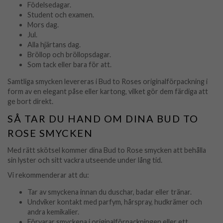
Födelsedagar.
Student och examen.
Mors dag.
Jul.
Alla hjärtans dag.
Bröllop och bröllopsdagar.
Som tack eller bara för att.
Samtliga smycken levereras i Bud to Roses originalförpackning i
form av en elegant påse eller kartong, vilket gör dem färdiga att
ge bort direkt.
SÅ TAR DU HAND OM DINA BUD TO
ROSE SMYCKEN
Med rätt skötsel kommer dina Bud to Rose smycken att behålla
sin lyster och sitt vackra utseende under lång tid.
Vi rekommenderar att du:
Tar av smyckena innan du duschar, badar eller tränar.
Undviker kontakt med parfym, hårspray, hudkrämer och
andra kemikalier.
Förvarar smyckena i originalförpackningen eller ett