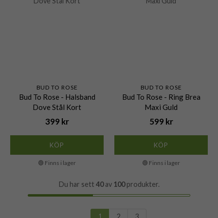
BUD TO ROSE
BUD TO ROSE
Bud To Rose - Halsband
Bud To Rose - Ring Brea
Dove Stål Kort
Maxi Guld
399 kr
599 kr
KÖP
KÖP
🟢 Finns i lager
🟢 Finns i lager
Du har sett
40
av
100
produkter.
1
2
3