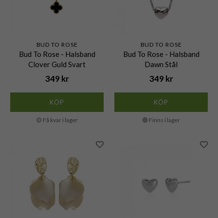
BUD TO ROSE
BUD TO ROSE
Bud To Rose - Halsband
Bud To Rose - Halsband
Clover Guld Svart
Dawn Stål
349 kr
349 kr
KÖP
KÖP
🟡 Få kvar i lager
🟢 Finns i lager