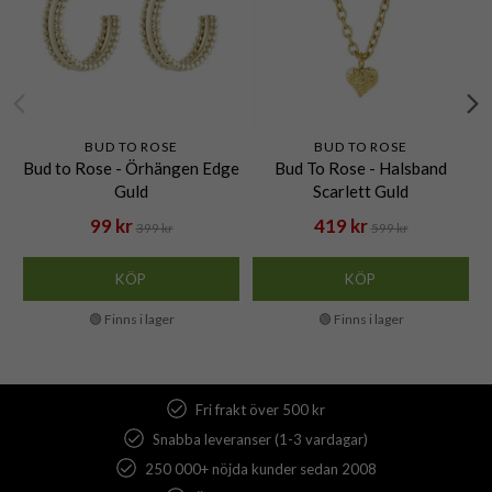
BUD TO ROSE
BUD TO ROSE
Bud to Rose - Örhängen Edge
Bud To Rose - Halsband
Guld
Scarlett Guld
99 kr
419 kr
399 kr
599 kr
KÖP
KÖP
🟢 Finns i lager
🟢 Finns i lager
Fri frakt över 500 kr
Snabba leveranser (1-3 vardagar)
250 000+ nöjda kunder sedan 2008