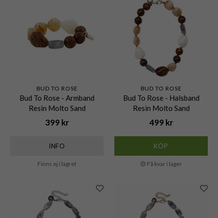
BUD TO ROSE
BUD TO ROSE
Bud To Rose - Armband
Bud To Rose - Halsband
Resin Molto Sand
Resin Molto Sand
399 kr
499 kr
INFO
KÖP
Finns ej i lagret
🟡 Få kvar i lager