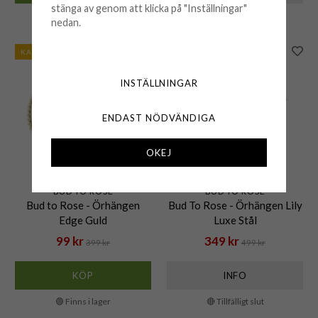
stänga av genom att klicka på "Inställningar"
🟡 Få kvar i lager
Finns ej i lagret
nedan.
KAMPANJ
KAMPANJ
INSTÄLLNINGAR
ENDAST NÖDVÄNDIGA
OKEJ
BUD TO ROSE
BUD TO ROSE
Bud to Rose - Örhängen
Bud To Rose - Örhängen Lily
Edge Guld
Luxe Stål
99 kr
349 kr
399 kr
499 kr
KÖP
INFO
🟢 Finns i lager
🔴 Tillfälligt slut