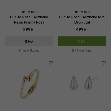
BUD TO ROSE
BUD TO ROSE
Bud To Rose - Armband
Bud To Rose - Armband Mini
Resin Prisma Rosa
Drop Stål
299 kr
499 kr
INFO
KÖP
Finns ej i lagret
🟡 Få kvar i lager