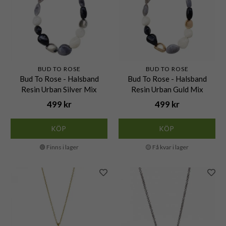
BUD TO ROSE
BUD TO ROSE
Bud To Rose - Halsband
Bud To Rose - Halsband
Resin Urban Silver Mix
Resin Urban Guld Mix
499 kr
499 kr
KÖP
KÖP
🟢 Finns i lager
🟡 Få kvar i lager