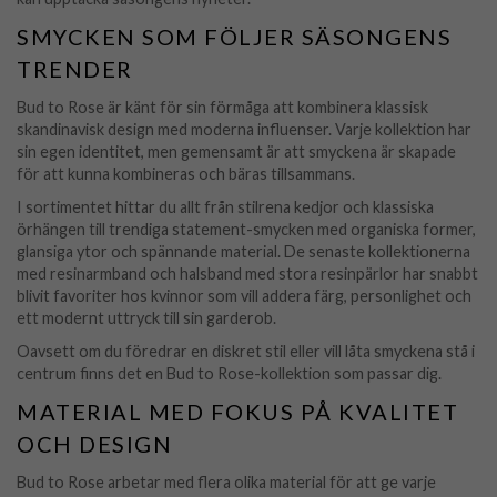
SMYCKEN SOM FÖLJER SÄSONGENS
TRENDER
Bud to Rose är känt för sin förmåga att kombinera klassisk
skandinavisk design med moderna influenser. Varje kollektion har
sin egen identitet, men gemensamt är att smyckena är skapade
för att kunna kombineras och bäras tillsammans.
I sortimentet hittar du allt från stilrena kedjor och klassiska
örhängen till trendiga statement-smycken med organiska former,
glansiga ytor och spännande material. De senaste kollektionerna
med resinarmband och halsband med stora resinpärlor har snabbt
blivit favoriter hos kvinnor som vill addera färg, personlighet och
ett modernt uttryck till sin garderob.
Oavsett om du föredrar en diskret stil eller vill låta smyckena stå i
centrum finns det en Bud to Rose-kollektion som passar dig.
MATERIAL MED FOKUS PÅ KVALITET
OCH DESIGN
Bud to Rose arbetar med flera olika material för att ge varje