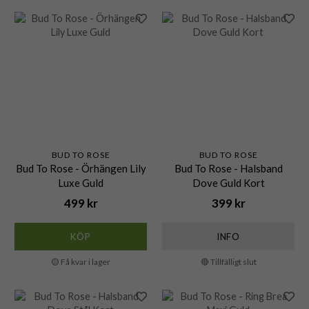
BUD TO ROSE
BUD TO ROSE
Bud To Rose - Örhängen Lily
Bud To Rose - Halsband
Luxe Guld
Dove Guld Kort
499 kr
399 kr
KÖP
INFO
🟡 Få kvar i lager
🔴 Tillfälligt slut