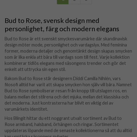
Bud to Rose, svensk design med
personlighet, färg och modern elegans
Bud to Rose är ett svenskt smyckesvarumärke där skandinavisk
design möter mode, personlighet och vardagslyx. Med feminina
former, moderna detaljer och genomtänkt design skapas smycken
som är lika enkla att bära till vardags som till fest. Varje kollektion
kombinerar tidlös elegans med säsongens trender och gör det
enkelt att uttrycka sin egen stil.
Bakom Bud to Rose står designern Diddi Camilla Nihlén, vars
filosofi alltid har varit att skapa smycken hon själv vill bära. Namnet
Bud to Rose symboliserar resan från knopp till utslagen ros, en
balans mellan det stilrena och det mjuka, mellan det klassiska och
det moderna. Just kontrasterna har blivit en viktig del av
varumärkets identitet.
Hos Blingit hittar du ett noggrant utvalt sortiment av Bud to
Rose armband, halsband, örhängen och ringar. Sortimentet
uppdateras löpande med de senaste kollektionerna så att du alltid
kan upptäcka säsongens nyheter.