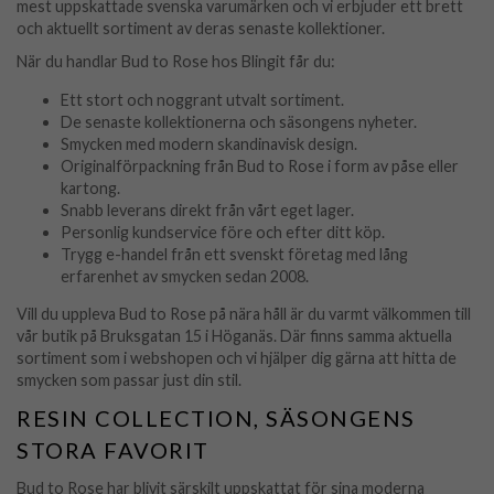
mest uppskattade svenska varumärken och vi erbjuder ett brett
och aktuellt sortiment av deras senaste kollektioner.
När du handlar Bud to Rose hos Blingit får du:
Ett stort och noggrant utvalt sortiment.
De senaste kollektionerna och säsongens nyheter.
Smycken med modern skandinavisk design.
Originalförpackning från Bud to Rose i form av påse eller
kartong.
Snabb leverans direkt från vårt eget lager.
Personlig kundservice före och efter ditt köp.
Trygg e-handel från ett svenskt företag med lång
erfarenhet av smycken sedan 2008.
Vill du uppleva Bud to Rose på nära håll är du varmt välkommen till
vår butik på Bruksgatan 15 i Höganäs. Där finns samma aktuella
sortiment som i webshopen och vi hjälper dig gärna att hitta de
smycken som passar just din stil.
RESIN COLLECTION, SÄSONGENS
STORA FAVORIT
Bud to Rose har blivit särskilt uppskattat för sina moderna