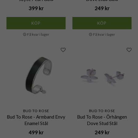
399 kr
249 kr
KÖP
KÖP
🟡 Få kvar i lager
🟡 Få kvar i lager
BUD TO ROSE
BUD TO ROSE
Bud To Rose - Armband Envy
Bud To Rose - Örhängen
Enamel Stål
Dove Stud Stål
499 kr
249 kr