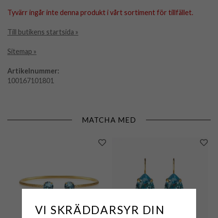
Tyvärr ingår inte denna produkt i vårt sortiment för tillfället.
Till butikens startsida »
Sitemap »
Artikelnummer:
100167101801
MATCHA MED
VI SKRÄDDARSYR DIN