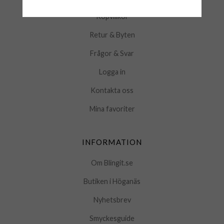
Köpvillkor
Retur & Byten
Frågor & Svar
Logga in
Kontakta oss
Mina favoriter
INFORMATION
Om Blingit.se
Butiken i Höganäs
Nyhetsbrev
Smyckesguide