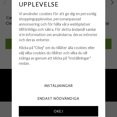
UPPLEVELSE
CAROLINE SVEDBOM
CAROLINE SVEDBOM
Vi använder cookies för att ge dig en personlig
Caroline Svedbom - Armband
Caroline Svedbom -
shoppingupplevelse, personanpassad
Classic Stud Guld Aquamarine
Örhängen Claps Mini Drop
annonsering och för hålla våra webbplatser
Guld Aquamarine
tillförlitliga och säkra. För detta ändamål samlar
695 kr
795 kr
vi in information om användarna, deras mönster
och deras enheter.
KÖP
KÖP
Klicka på "Okej" om du tillåter alla cookies eller
välj vilka cookies du tillåter och vilka du vill
🟡 Få kvar i lager
🟡 Få kvar i lager
stänga av genom att klicka på "Inställningar"
nedan.
Fri frakt över 500 kr
Snabba leveranser (1-3 vardagar)
INSTÄLLNINGAR
250 000+ nöjda kunder sedan 2008
Öppet köp 30 dagar
ENDAST NÖDVÄNDIGA
OKEJ
KUNDSERVICE