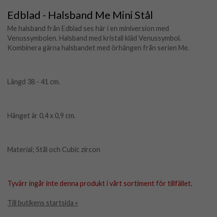
Edblad - Halsband Me Mini Stål
Me halsband från Edblad ses här i en miniversion med
Venussymbolen. Halsband med kristall kläd Venussymbol.
Kombinera gärna halsbandet med örhängen från serien Me.
Längd 38 - 41 cm.
Hänget är 0,4 x 0,9 cm.
Material; Stål och Cubic zircon
Tyvärr ingår inte denna produkt i vårt sortiment för tillfället.
Till butikens startsida »