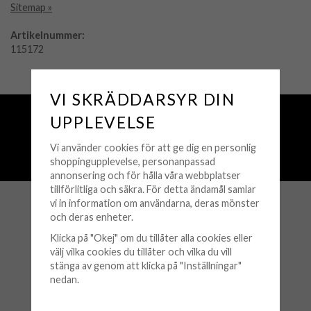
Sitemap »
Artikelnummer:
115172
VI SKRÄDDARSYR DIN
Fri frakt över 500 kr
UPPLEVELSE
Snabba leveranser (1-3 vardagar)
Vi använder cookies för att ge dig en personlig
250 000+ nöjda kunder sedan 2008
shoppingupplevelse, personanpassad
Öppet köp 30 dagar
annonsering och för hålla våra webbplatser
tillförlitliga och säkra. För detta ändamål samlar
vi in information om användarna, deras mönster
KUNDSERVICE
och deras enheter.
Klicka på "Okej" om du tillåter alla cookies eller
Köpvillkor
välj vilka cookies du tillåter och vilka du vill
stänga av genom att klicka på "Inställningar"
Retur & Byten
nedan.
Frågor & Svar