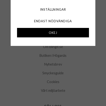
Logga in
INSTÄLLNINGAR
Kontakta oss
ENDAST NÖDVÄNDIGA
Mina favoriter
OKEJ
INFORMATION
Om Blingit.se
Butiken i Höganäs
Nyhetsbrev
Smyckesguide
Cookies
Vårt miljöarbete