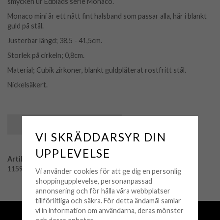
smycken ur Edblads serie Monaco.
Monaco mini är ett nätt fint halsband som passar alla, här i blankt
guld på stål.
Justerbar längd; 38,5 - 41,5cm.
Storlek på cirkeln; 0,8cm.
Material; Cubik zirkoner, blankt guldpläterat rostfritt stål.
Nickelsäkert.
SPARA SOM FAVORIT
VI SKRÄDDARSYR DIN
UPPLEVELSE
Artikelnummer:
115954
Vi använder cookies för att ge dig en personlig
shoppingupplevelse, personanpassad
annonsering och för hålla våra webbplatser
tillförlitliga och säkra. För detta ändamål samlar
vi in information om användarna, deras mönster
Fri frakt över 500 kr