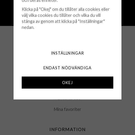
och deras enheter.
Snabba leveranser (1-3 vardagar)
Klicka på "Okej" om du tillåter alla cookies eller
250 000+ nöjda kunder sedan 2008
välj vilka cookies du tillåter och vilka du vill
Öppet köp 30 dagar
stänga av genom att klicka på "Inställningar"
nedan.
KUNDSERVICE
INSTÄLLNINGAR
Köpvillkor
Retur & Byten
ENDAST NÖDVÄNDIGA
Frågor & Svar
OKEJ
Logga in
Kontakta oss
Mina favoriter
INFORMATION