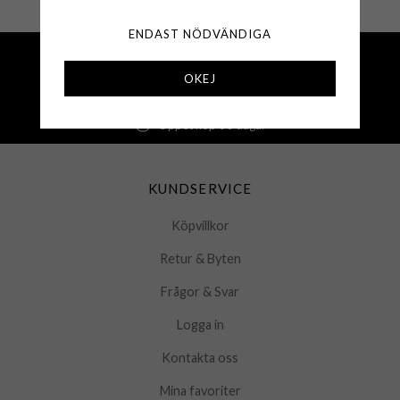
ENDAST NÖDVÄNDIGA
Fri frakt över 500 kr
Snabba leveranser (1-3 vardagar)
OKEJ
250 000+ nöjda kunder sedan 2008
Öppet köp 30 dagar
KUNDSERVICE
Köpvillkor
Retur & Byten
Frågor & Svar
Logga in
Kontakta oss
Mina favoriter