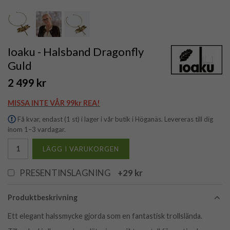
Ioaku - Halsband Dragonfly
Guld
2 499 kr
MISSA INTE VÅR 99kr REA!
Få kvar, endast (1 st) i lager i vår butik i Höganäs. Levereras till dig
inom 1–3 vardagar.
LÄGG I VARUKORGEN
PRESENTINSLAGNING
+29 kr
Produktbeskrivning
Ett elegant halssmycke gjorda som en fantastisk trollslända.