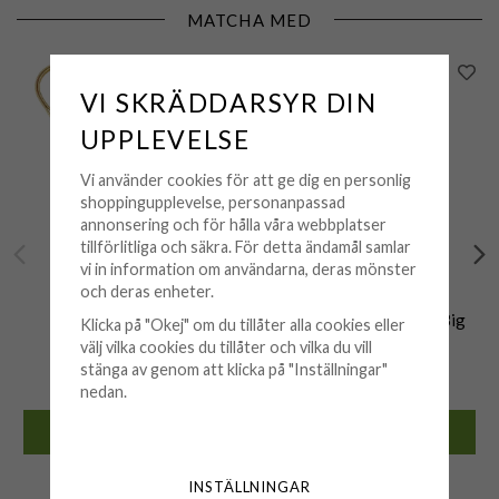
MATCHA MED
VI SKRÄDDARSYR DIN
UPPLEVELSE
Vi använder cookies för att ge dig en personlig
shoppingupplevelse, personanpassad
annonsering och för hålla våra webbplatser
tillförlitliga och säkra. För detta ändamål samlar
vi in information om användarna, deras mönster
och deras enheter.
IOAKU
IOAKU
Ioaku - Halsband The
Ioaku - Ring Dragonfly Big
Klicka på "Okej" om du tillåter alla cookies eller
Dragonfly Mini Guld
Guld
välj vilka cookies du tillåter och vilka du vill
stänga av genom att klicka på "Inställningar"
499 kr
499 kr
nedan.
KÖP
KÖP
🟡 Få kvar i lager
🟡 Få kvar i lager
INSTÄLLNINGAR