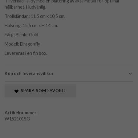
Tillverkad i alloy med en plätering av äkta metall för optimal
hållbarhet. Hudvänlig.
Trollsländan: 11,5 cm x 10,5 cm.
Halsring: 15,5 cm x H 14 cm.
Färg; Blankt Guld
Modell; Dragonfly
Levereras i en fin box.
Köp och leveransvillkor
SPARA SOM FAVORIT
Artikelnummer:
W152101SG