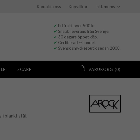
Kontakta oss
Köpvillkor
✔
Fri frakt över 500 kr.
✔
Snabb leverans från Sverige.
✔
30 dagars öppet köp.
✔
Certifierad E-handel.
✔
Svensk smyckesbutik sedan 2008.
LET
SCARF
VARUKORG
(0)
i blankt stål.