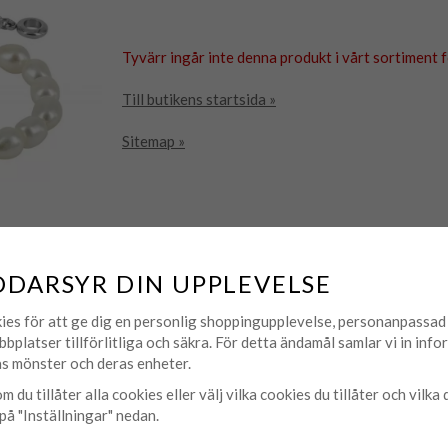
Tyvärr ingår inte denna produkt i vårt sortiment för
Till butikens startsida »
Sitemap »
DDARSYR DIN UPPLEVELSE
ies för att ge dig en personlig shoppingupplevelse, personanpassa
bbplatser tillförlitliga och säkra. För detta ändamål samlar vi in inf
s mönster och deras enheter.
m du tillåter alla cookies eller välj vilka cookies du tillåter och vilka 
på "Inställningar" nedan.