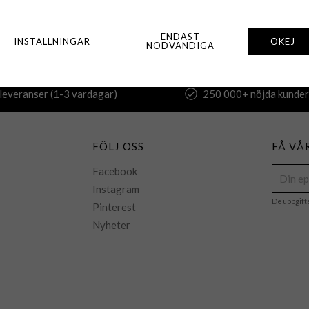
ENDAST
INSTÄLLNINGAR
OKEJ
NÖDVÄNDIGA
leveranser (1-3 vardagar)
250 000+ nöjda kunder
FÖLJ OSS
FÅ VÅ
Facebook
Instagram
De uppgift
Pinterest
Nyheter