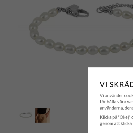
VI SKRÄ
Vi använder cook
för hålla våra we
användarna, dera
Klicka på "Okej" o
genom att klicka 