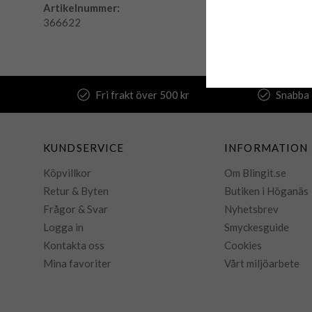
Artikelnummer:
366622
Fri frakt över 500 kr
Snabba 
KUNDSERVICE
INFORMATION
Köpvillkor
Om Blingit.se
Retur & Byten
Butiken i Höganäs
Frågor & Svar
Nyhetsbrev
Logga in
Smyckesguide
Kontakta oss
Cookies
Mina favoriter
Vårt miljöarbete