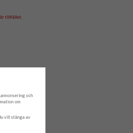
 tillfället.
d annonsering och
ormation om
du vill stänga av