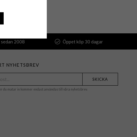
 sedan 2008
Öppet köp 30 dagar
RT NYHETSBREV
SKICKA
er du matar in kommer endast användas till våra nyhetsbrev.