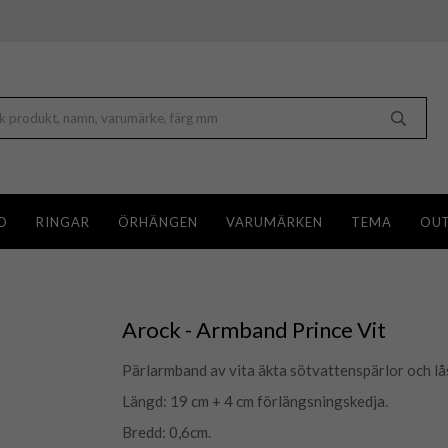
D
RINGAR
ÖRHÄNGEN
VARUMÄRKEN
TEMA
OUT
Arock - Armband Prince Vit
Pärlarmband av vita äkta sötvattenspärlor och lås 
Längd: 19 cm + 4 cm förlängsningskedja.
Bredd: 0,6cm.