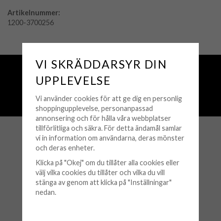
Artikelnummer:
1200-3700256
VI SKRÄDDARSYR DIN
Fri frakt över 500 kr
UPPLEVELSE
Snabba leveranser (1-3 vardagar)
250 000+ nöjda kunder sedan 2008
Vi använder cookies för att ge dig en personlig
Öppet köp 30 dagar
shoppingupplevelse, personanpassad
annonsering och för hålla våra webbplatser
tillförlitliga och säkra. För detta ändamål samlar
vi in information om användarna, deras mönster
KUNDSERVICE
och deras enheter.
Köpvillkor
Klicka på "Okej" om du tillåter alla cookies eller
välj vilka cookies du tillåter och vilka du vill
Retur & Byten
stänga av genom att klicka på "Inställningar"
nedan.
Frågor & Svar
Logga in