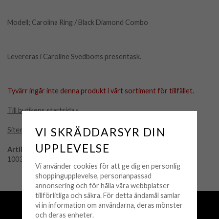
Modell; Carolina Ring / Black Diamond Combo
Levereras i Caroline Svedboms presentask.
Tyvärr ingår inte denna produkt i vårt sortiment för tillfället.
Till butikens startsida »
VI SKRÄDDARSYR DIN
Sitemap »
UPPLEVELSE
Artikelnummer:
100315121101
Vi använder cookies för att ge dig en personlig
shoppingupplevelse, personanpassad
annonsering och för hålla våra webbplatser
tillförlitliga och säkra. För detta ändamål samlar
Fri frakt över 500 kr
vi in information om användarna, deras mönster
och deras enheter.
Snabba leveranser (1-3 vardagar)