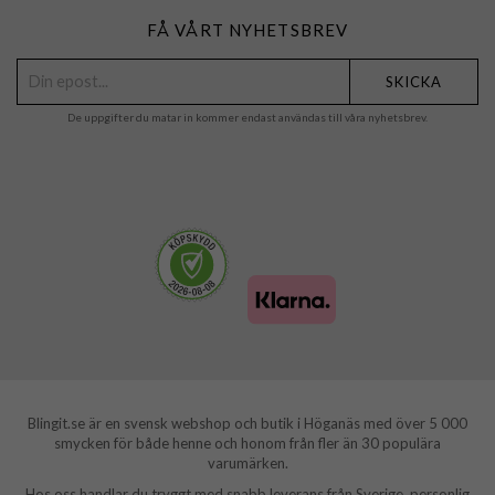
FÅ VÅRT NYHETSBREV
SKICKA
De uppgifter du matar in kommer endast användas till våra nyhetsbrev.
Blingit.se är en svensk webshop och butik i Höganäs med över 5 000
smycken för både henne och honom från fler än 30 populära
varumärken.
Hos oss handlar du tryggt med snabb leverans från Sverige, personlig