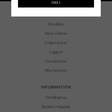
OKEJ
KUNDSERVICE
Köpvillkor
Retur & Byten
Frågor & Svar
Logga in
Kontakta oss
Mina favoriter
INFORMATION
Om Blingit.se
Butiken i Höganäs