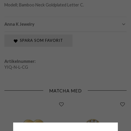
Modell; Bamboo Neck Goldplated Letter C.
Anna K Jewelry
SPARA SOM FAVORIT
Artikelnummer:
YIQ-N-L-CG
MATCHA MED