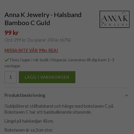
Anna K Jewelry - Halsband
Bamboo C Guld
99 kr
Ord.
299 kr
. Du sparar
200 kr
(
67
%)
MISSA INTE VÅR 99kr REA!
Finns i lager i vår butik i Höganäs. Levereras till dig inom 1–3
vardagar.
LÄGG I VARUKORGEN
Produktbeskrivning
Guldpläterat stålhalsband och hänge med bokstaven C på.
Bokstaven C har ett bambuliknande utseende.
Längd på halskedjan 45cm.
Bokstaven är ca 2cm stor.