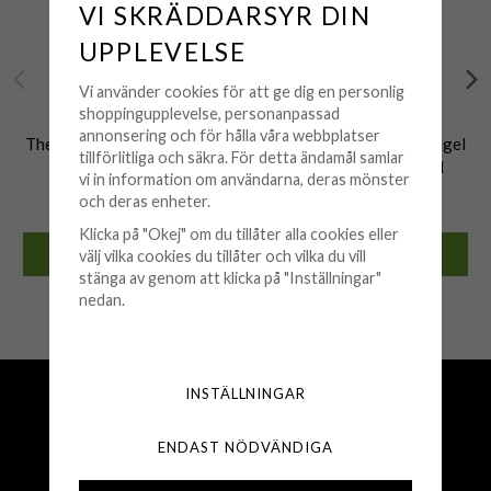
VI SKRÄDDARSYR DIN
UPPLEVELSE
Vi använder cookies för att ge dig en personlig
shoppingupplevelse, personanpassad
THE BOTILDA
THE BOTILDA
annonsering och för hålla våra webbplatser
The Botilda - Örhänge Singel
The Botilda - Örhänge Singel
tillförlitliga och säkra. För detta ändamål samlar
Bokstav C Hjärta Guld
Bokstav C Kontur Guld
vi in information om användarna, deras mönster
149 kr
199 kr
och deras enheter.
Klicka på "Okej" om du tillåter alla cookies eller
KÖP
KÖP
välj vilka cookies du tillåter och vilka du vill
stänga av genom att klicka på "Inställningar"
🟢 Finns i lager
🟢 Finns i lager
nedan.
Fri frakt över 500 kr
INSTÄLLNINGAR
Snabba leveranser (1-3 vardagar)
250 000+ nöjda kunder sedan 2008
ENDAST NÖDVÄNDIGA
Öppet köp 30 dagar