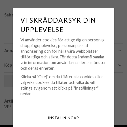
Sahasrara / Kronchakrat = I understand.
VI SKRÄDDARSYR DIN
UPPLEVELSE
Vi använder cookies för att ge dig en personlig
shoppingupplevelse, personanpassad
Anna K Jewelry
annonsering och för hålla våra webbplatser
tillförlitliga och säkra. För detta ändamål samlar
vi in information om användarna, deras mönster
Köp och leveransvillkor
och deras enheter.
Klicka på "Okej" om du tillåter alla cookies eller
SPARA SOM FAVORIT
välj vilka cookies du tillåter och vilka du vill
stänga av genom att klicka på "Inställningar"
nedan.
Artikelnummer:
VFS-S-Y-SAH
INSTÄLLNINGAR