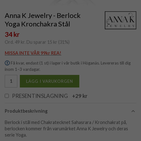
Anna K Jewelry - Berlock
Yoga Kronchakra Stål
34 kr
Ord.
49 kr
. Du sparar
15 kr
(
31
%)
MISSA INTE VÅR 99kr REA!
Få kvar, endast (1 st) i lager i vår butik i Höganäs. Levereras till dig
inom 1–3 vardagar.
LÄGG I VARUKORGEN
PRESENTINSLAGNING
+29 kr
Produktbeskrivning
Berlock i stål med Chakratecknet Sahasrara / Kronchakrat på,
berlocken kommer från varumärket Anna K Jewelry och deras
serie Yoga.