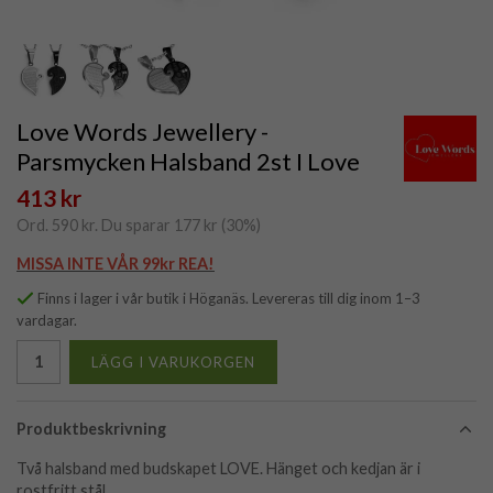
Love Words Jewellery -
Parsmycken Halsband 2st I Love
413 kr
Ord.
590 kr
. Du sparar
177 kr
(
30
%)
MISSA INTE VÅR 99kr REA!
Finns i lager i vår butik i Höganäs. Levereras till dig inom 1–3
vardagar.
LÄGG I VARUKORGEN
Produktbeskrivning
Två halsband med budskapet LOVE. Hänget och kedjan är i
rostfritt stål.