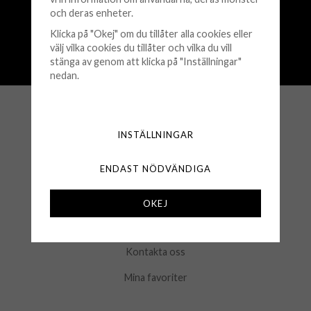
och deras enheter.
Fri frakt över 500 kr
Snabba leveranser (1-3 vardagar)
Klicka på "Okej" om du tillåter alla cookies eller
välj vilka cookies du tillåter och vilka du vill
250 000+ nöjda kunder sedan 2008
stänga av genom att klicka på "Inställningar"
Öppet köp 30 dagar
nedan.
KUNDSERVICE
INSTÄLLNINGAR
Köpvillkor
ENDAST NÖDVÄNDIGA
Retur & Byten
Frågor & Svar
OKEJ
Logga in
Kontakta oss
Mina favoriter