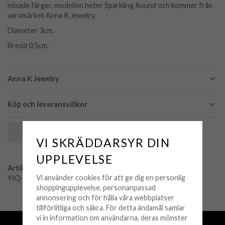
mixade färger, modellen heter Sparkling Round och kommer från
varumärket Anna K Jewelry.
Diameter 3cm.
Bredd 0,5cm.
Anna K Jewelry
Köp och leveransvillkor
SPARA SOM FAVORIT
VI SKRÄDDARSYR DIN
UPPLEVELSE
Artikelnummer:
Vi använder cookies för att ge dig en personlig
YIQ-E-SP-GR
shoppingupplevelse, personanpassad
annonsering och för hålla våra webbplatser
tillförlitliga och säkra. För detta ändamål samlar
vi in information om användarna, deras mönster
Fri frakt över 500 kr