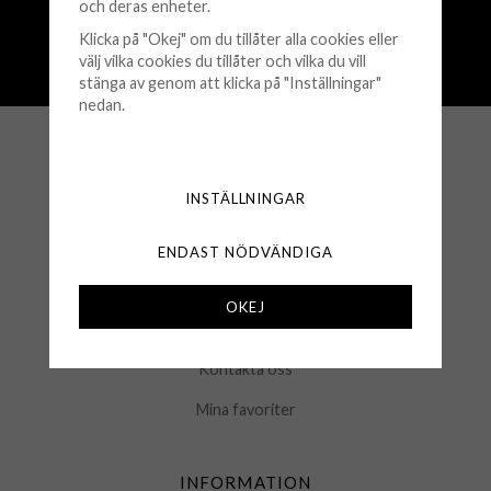
och deras enheter.
Snabba leveranser (1-3 vardagar)
Klicka på "Okej" om du tillåter alla cookies eller
250 000+ nöjda kunder sedan 2008
välj vilka cookies du tillåter och vilka du vill
stänga av genom att klicka på "Inställningar"
Öppet köp 30 dagar
nedan.
KUNDSERVICE
INSTÄLLNINGAR
Köpvillkor
Retur & Byten
ENDAST NÖDVÄNDIGA
Frågor & Svar
OKEJ
Logga in
Kontakta oss
Mina favoriter
INFORMATION