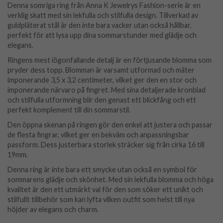
Denna somriga ring från Anna K Jewelrys Fashion-serie är en
verklig skatt med sin lekfulla och stilfulla design. Tillverkad av
guldpläterat stål är den inte bara vacker utan också hållbar,
perfekt för att lysa upp dina sommarstunder med glädje och
elegans.
Ringens mest iögonfallande detalj är en förtjusande blomma som
pryder dess topp. Blomman är varsamt utformad och mäter
imponerande 3,5 x 3,2 centimeter, vilket ger den en stor och
imponerande närvaro på fingret. Med sina detaljerade kronblad
och stilfulla utformning blir den genast ett blickfång och ett
perfekt komplement till din sommarstil.
Den öppna skenan på ringen gör den enkel att justera och passar
de flesta fingrar, vilket ger en bekväm och anpassningsbar
passform. Dess justerbara storlek sträcker sig från cirka 16 till
19mm.
Denna ring är inte bara ett smycke utan också en symbol för
sommarens glädje och skönhet. Med sin lekfulla blomma och höga
kvalitet är den ett utmärkt val för den som söker ett unikt och
stilfullt tillbehör som kan lyfta vilken outfit som helst till nya
höjder av elegans och charm.