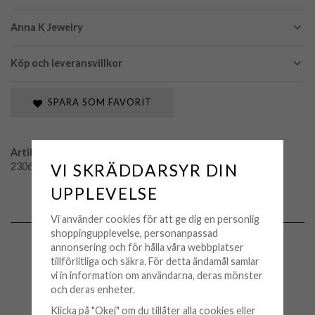
Anna K Jewelry
Köp och leveransvillkor
SPARA SOM FAVORIT
Artikelnummer:
23062617
VI SKRÄDDARSYR DIN
UPPLEVELSE
Vi använder cookies för att ge dig en personlig
MATCHA MED
shoppingupplevelse, personanpassad
annonsering och för hålla våra webbplatser
KAMPANJ
tillförlitliga och säkra. För detta ändamål samlar
vi in information om användarna, deras mönster
och deras enheter.
Klicka på "Okej" om du tillåter alla cookies eller