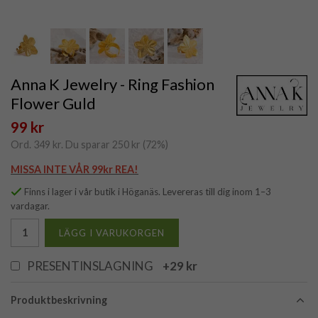
Anna K Jewelry - Ring Fashion
Flower Guld
99 kr
Ord.
349 kr
. Du sparar
250 kr
(
72
%)
MISSA INTE VÅR 99kr REA!
Finns i lager i vår butik i Höganäs. Levereras till dig inom 1–3
vardagar.
LÄGG I VARUKORGEN
PRESENTINSLAGNING
+29 kr
Produktbeskrivning