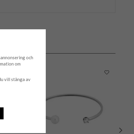
d annonsering och
ormation om
du vill stänga av