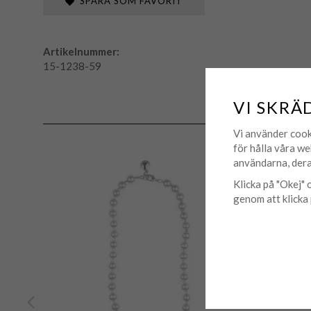
SPARA SOM FAVORIT
Artikelnummer:
15-1238-59
VI SKRÄ
Vi använder cook
för hålla våra we
användarna, dera
Klicka på "Okej" o
genom att klicka 