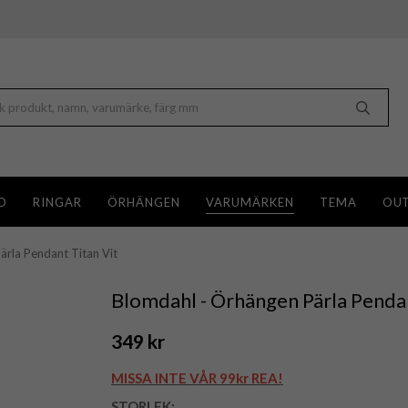
D
RINGAR
ÖRHÄNGEN
VARUMÄRKEN
TEMA
OUT
ärla Pendant Titan Vit
Blomdahl - Örhängen Pärla Pendan
349 kr
MISSA INTE VÅR 99kr REA!
STORLEK: