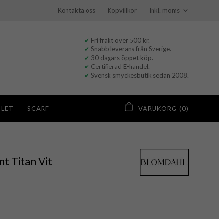
Kontakta oss
Köpvillkor
✔
Fri frakt över 500 kr.
✔
Snabb leverans från Sverige.
✔
30 dagars öppet köp.
✔
Certifierad E-handel.
✔
Svensk smyckesbutik sedan 2008.
LET
SCARF
VARUKORG
(0)
t Titan Vit