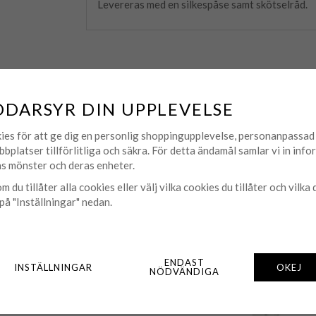
Levereras med en silkespåse samt skötselråd.
DDARSYR DIN UPPLEVELSE
MATCHA MED
ies för att ge dig en personlig shoppingupplevelse, personanpassa
bbplatser tillförlitliga och säkra. För detta ändamål samlar vi in inf
s mönster och deras enheter.
m du tillåter alla cookies eller välj vilka cookies du tillåter och vilka 
på "Inställningar" nedan.
ENDAST
INSTÄLLNINGAR
OKEJ
NÖDVÄNDIGA