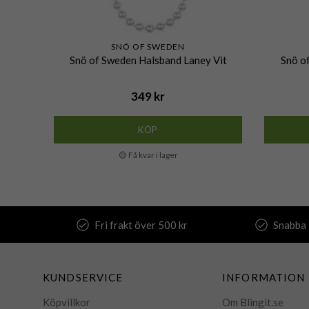
SNÖ OF SWEDEN
Snö of Sweden Halsband Laney Vit
Snö o
349 kr
KÖP
🟡 Få kvar i lager
Fri frakt över 500 kr
Snabba 
KUNDSERVICE
INFORMATION
Köpvillkor
Om Blingit.se