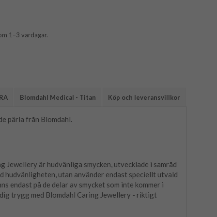
 inom 1–3 vardagar.
ARA
Blomdahl Medical - Titan
Köp och leveransvillkor
de pärla från Blomdahl.
ng Jewellery är hudvänliga smycken, utvecklade i samråd
 hudvänligheten, utan använder endast speciellt utvald
inns endast på de delar av smycket som inte kommer i
dig trygg med Blomdahl Caring Jewellery - riktigt