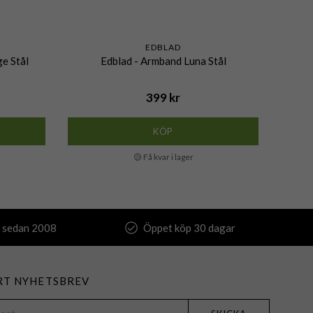
EDBLAD
ge Stål
Edblad - Armband Luna Stål
399 kr
KÖP
🟡 Få kvar i lager
 sedan 2008
Öppet köp 30 dagar
RT NYHETSBREV