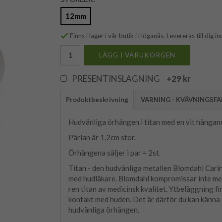
12mm
Finns i lager i vår butik i Höganäs. Levereras till dig
LÄGG I VARUKORGEN
PRESENTINSLAGNING
+29 kr
Produktbeskrivning
VARNING - KVÄVNINGSF
Hudvänliga örhängen i titan med en vit hängan
Pärlan är 1,2cm stor.
Örhängena säljer i par = 2st.
Titan - den hudvänliga metallen Blomdahl Cari
med hudläkare. Blomdahl kompromissar inte med
ren titan av medicinsk kvalitet. Ytbeläggning f
kontakt med huden. Det är därför du kan känna 
hudvänliga örhängen.