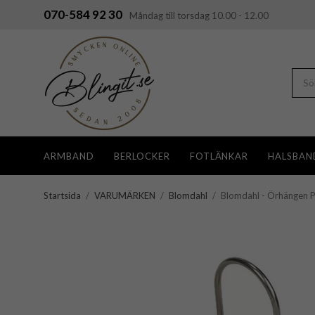
070-584 92 30
Måndag till torsdag 10.00 - 12.00
ARMBAND
BERLOCKER
FOTLÄNKAR
HALSBAN
Startsida
/
VARUMÄRKEN
/
Blomdahl
/
Blomdahl - Örhängen P