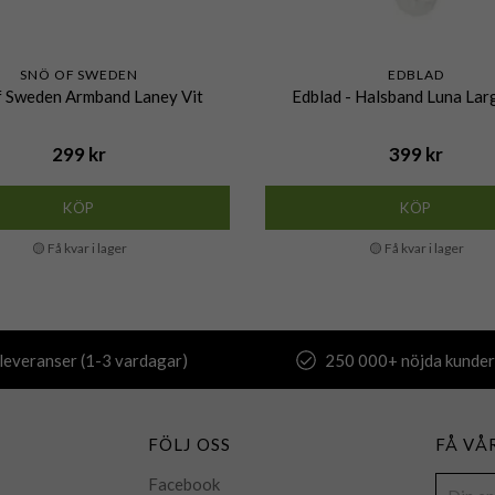
SNÖ OF SWEDEN
EDBLAD
f Sweden Armband Laney Vit
Edblad - Halsband Luna Lar
299 kr
399 kr
KÖP
KÖP
🟡 Få kvar i lager
🟡 Få kvar i lager
leveranser (1-3 vardagar)
250 000+ nöjda kunder
FÖLJ OSS
FÅ VÅ
Facebook