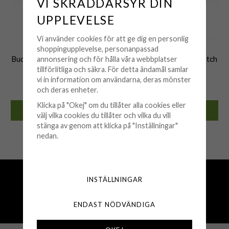
VI SKRÄDDARSYR DIN
UPPLEVELSE
Vi använder cookies för att ge dig en personlig
shoppingupplevelse, personanpassad
BUD TO ROSE
BUD TO ROSE
Bud To Rose - Halsband Hitch
Bud To Rose - Armband Hitch
annonsering och för hålla våra webbplatser
Kort Stål
Stål
tillförlitliga och säkra. För detta ändamål samlar
vi in information om användarna, deras mönster
399 kr
399 kr
och deras enheter.
Klicka på "Okej" om du tillåter alla cookies eller
KÖP
KÖP
välj vilka cookies du tillåter och vilka du vill
stänga av genom att klicka på "Inställningar"
🟢 Finns i lager
🟢 Finns i lager
nedan.
Fri frakt över 500 kr
INSTÄLLNINGAR
Snabba leveranser (1-3 vardagar)
250 000+ nöjda kunder sedan 2008
ENDAST NÖDVÄNDIGA
Öppet köp 30 dagar