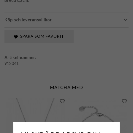
Bredd 0,2cm.
Köp och leveransvillkor
SPARA SOM FAVORIT
Artikelnummer:
912041
MATCHA MED