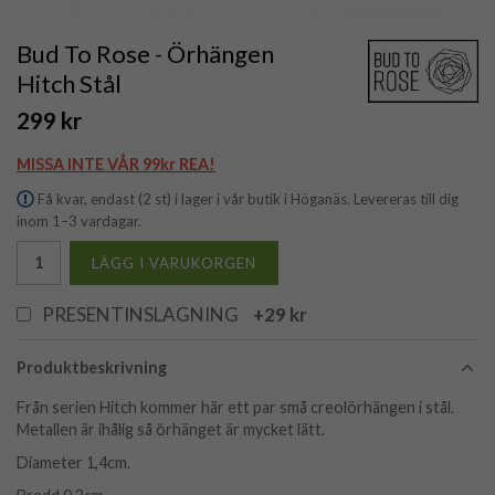
Bud To Rose - Örhängen
Hitch Stål
299 kr
MISSA INTE VÅR 99kr REA!
Få kvar, endast (2 st) i lager i vår butik i Höganäs. Levereras till dig
inom 1–3 vardagar.
LÄGG I VARUKORGEN
PRESENTINSLAGNING
+29 kr
Produktbeskrivning
Från serien Hitch kommer här ett par små creolörhängen i stål.
Metallen är ihålig så örhänget är mycket lätt.
Diameter 1,4cm.