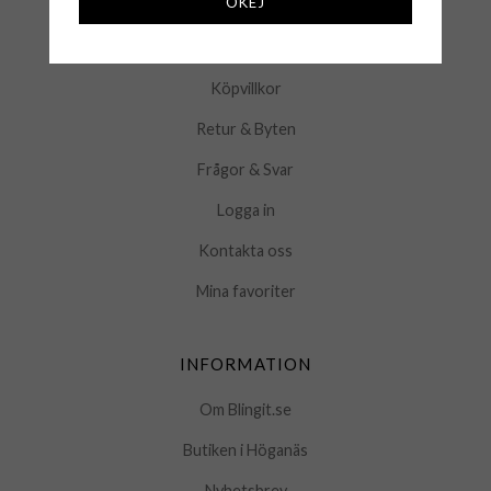
OKEJ
KUNDSERVICE
Köpvillkor
Retur & Byten
Frågor & Svar
Logga in
Kontakta oss
Mina favoriter
INFORMATION
Om Blingit.se
Butiken i Höganäs
Nyhetsbrev