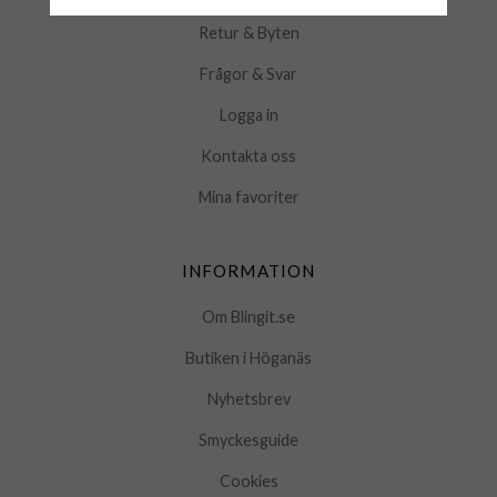
Retur & Byten
Frågor & Svar
Logga in
Kontakta oss
Mina favoriter
INFORMATION
Om Blingit.se
Butiken i Höganäs
Nyhetsbrev
Smyckesguide
Cookies