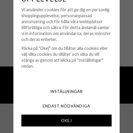
CAROLINE SVEDBOM
Caroline Svedbom - Armband
Vi använder cookies för att ge dig en personlig
Classic Stud Guld Fuchsia
shoppingupplevelse, personanpassad
annonsering och för hålla våra webbplatser
695 kr
tillförlitliga och säkra. För detta ändamål samlar
vi in information om användarna, deras mönster
KÖP
och deras enheter.
Klicka på "Okej" om du tillåter alla cookies eller
🟡 Få kvar i lager
välj vilka cookies du tillåter och vilka du vill
stänga av genom att klicka på "Inställningar"
nedan.
Fri frakt över 500 kr
Snabba leveranser (1-3 vardagar)
250 000+ nöjda kunder sedan 2008
INSTÄLLNINGAR
Öppet köp 30 dagar
ENDAST NÖDVÄNDIGA
KUNDSERVICE
OKEJ
Köpvillkor