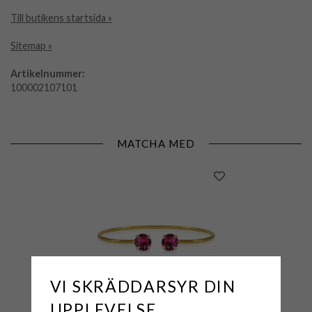
Till butikens startsida »
Sitemap »
Artikelnummer:
100002107101
MATCHA MED
VI SKRÄDDARSYR DIN
UPPLEVELSE