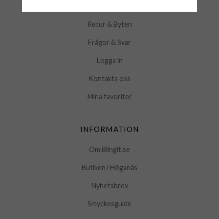
Köpvillkor
Retur & Byten
Frågor & Svar
Logga in
Kontakta oss
Mina favoriter
INFORMATION
Om Blingit.se
Butiken i Höganäs
Nyhetsbrev
Smyckesguide