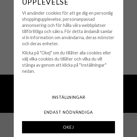
UPPLEVELSE
COEUR DE LION
Vi använder cookies för att ge dig en personlig
Coeur De Lion - Resefodral
shoppingupplevelse, personanpassad
Grå
annonsering och för hålla våra webbplatser
249 kr
tillförlitliga och säkra. För detta ändamål samlar
vi in information om användarna, deras mönster
och deras enheter.
KÖP
Klicka på "Okej" om du tillåter alla cookies eller
🟡 Få kvar i lager
välj vilka cookies du tillåter och vilka du vill
stänga av genom att klicka på "Inställningar"
nedan.
Fri frakt över 500 kr
Snabba leveranser (1-3 vardagar)
INSTÄLLNINGAR
250 000+ nöjda kunder sedan 2008
Öppet köp 30 dagar
ENDAST NÖDVÄNDIGA
OKEJ
KUNDSERVICE