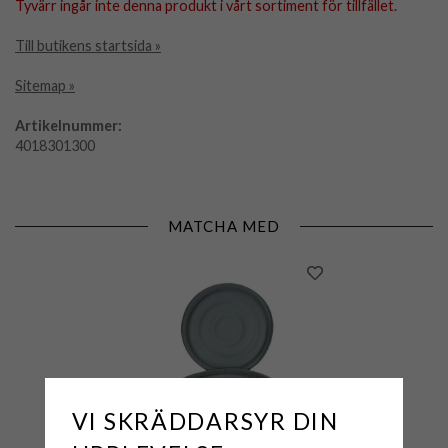
Tyvärr ingår inte denna produkt i vårt sortiment för tillfället.
Till butikens startsida »
Sitemap »
Artikelnummer:
4018301300
MATCHA MED
VI SKRÄDDARSYR DIN