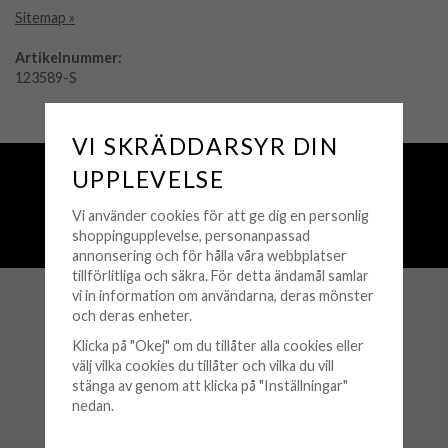
Sitemap »
Artikelnummer:
123589-S
VI SKRÄDDARSYR DIN
Fri frakt över 500 kr
UPPLEVELSE
Snabba leveranser (1-3 vardagar)
Vi använder cookies för att ge dig en personlig
250 000+ nöjda kunder sedan 2008
shoppingupplevelse, personanpassad
Öppet köp 30 dagar
annonsering och för hålla våra webbplatser
tillförlitliga och säkra. För detta ändamål samlar
vi in information om användarna, deras mönster
och deras enheter.
KUNDSERVICE
Klicka på "Okej" om du tillåter alla cookies eller
Köpvillkor
välj vilka cookies du tillåter och vilka du vill
stänga av genom att klicka på "Inställningar"
Retur & Byten
nedan.
Frågor & Svar