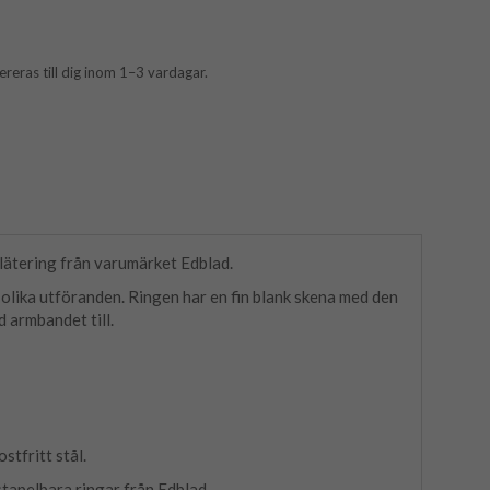
vereras till dig inom 1–3 vardagar.
plätering från varumärket Edblad.
 olika utföranden. Ringen har en fin blank skena med den
 armbandet till.
stfritt stål.
apelbara ringar från Edblad. ​