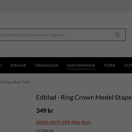
D
RINGAR
ÖRHÄNGEN
VARUMÄRKEN
TEMA
OUT
el Stapelbar Guld
Edblad - Ring Crown Medel Stape
349 kr
MISSA INTE VÅR 99kr REA!
STORLEK