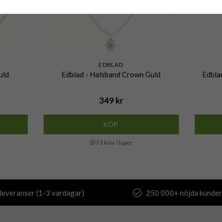
EDBLAD
uld
Edblad - Halsband Crown Guld
Edbla
349 kr
KÖP
🟡 Få kvar i lager
leveranser (1-3 vardagar)
250 000+ nöjda kunder