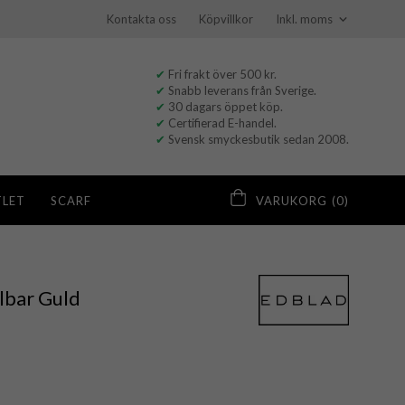
Kontakta oss
Köpvillkor
✔
Fri frakt över 500 kr.
✔
Snabb leverans från Sverige.
✔
30 dagars öppet köp.
✔
Certifierad E-handel.
✔
Svensk smyckesbutik sedan 2008.
LET
SCARF
VARUKORG
(0)
lbar Guld