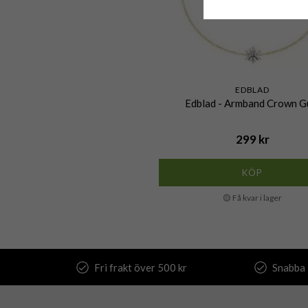
EDBLAD
Edblad - Armband Crown G
299 kr
KÖP
🟡 Få kvar i lager
Fri frakt över 500 kr
Snabba 