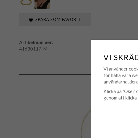
SPARA SOM FAVORIT
Artikelnummer:
41630117-M
VI SKRÄ
Vi använder cook
för hålla våra we
användarna, dera
Klicka på "Okej" o
genom att klicka 