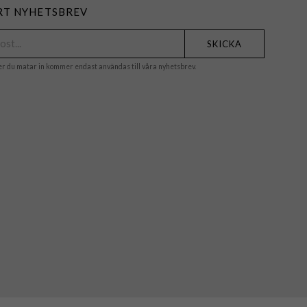
RT NYHETSBREV
SKICKA
er du matar in kommer endast användas till våra nyhetsbrev.