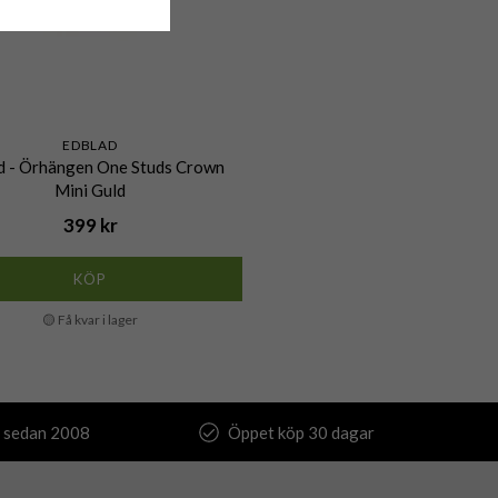
EDBLAD
d - Örhängen One Studs Crown
Mini Guld
399 kr
KÖP
🟡 Få kvar i lager
 sedan 2008
Öppet köp 30 dagar