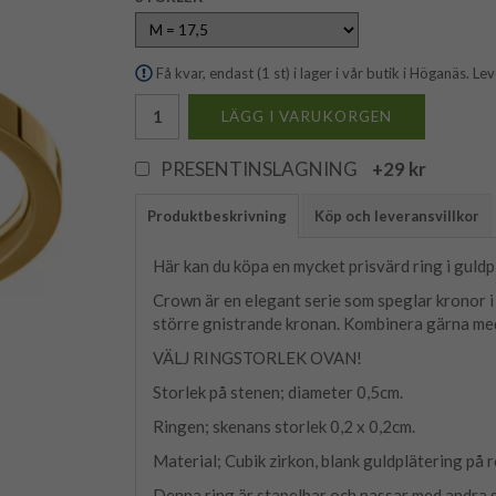
Få kvar, endast (1 st) i lager i vår butik i Höganäs. Le
LÄGG I VARUKORGEN
PRESENTINSLAGNING
+29 kr
Produktbeskrivning
Köp och leveransvillkor
Här kan du köpa en mycket prisvärd ring i guld
Crown är en elegant serie som speglar kronor i
större gnistrande kronan. Kombinera gärna med
VÄLJ RINGSTORLEK OVAN!
Storlek på stenen; diameter 0,5cm.
Ringen; skenans storlek 0,2 x 0,2cm.
Material; Cubik zirkon, blank guldplätering på ro
Denna ring är stapelbar och passar med andra st