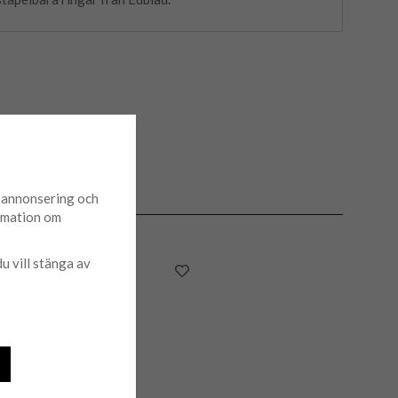
d annonsering och
ormation om
du vill stänga av