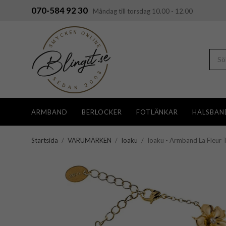
070-584 92 30
Måndag till torsdag 10.00 - 12.00
ARMBAND
BERLOCKER
FOTLÄNKAR
HALSBAN
Startsida
/
VARUMÄRKEN
/
Ioaku
/
Ioaku - Armband La Fleur T