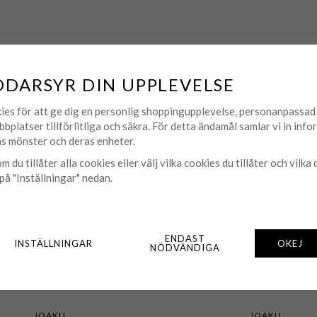
MATCHA MED
DDARSYR DIN UPPLEVELSE
ies för att ge dig en personlig shoppingupplevelse, personanpassa
bbplatser tillförlitliga och säkra. För detta ändamål samlar vi in inf
s mönster och deras enheter.
m du tillåter alla cookies eller välj vilka cookies du tillåter och vilka 
på "Inställningar" nedan.
ENDAST
INSTÄLLNINGAR
OKEJ
NÖDVÄNDIGA
IOAKU
IOAKU