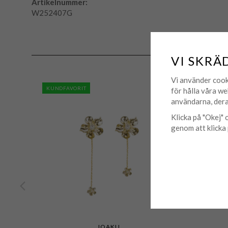
Artikelnummer:
W252407G
VI SKRÄ
Vi använder cook
KUNDFAVORIT
för hålla våra we
användarna, dera
Klicka på "Okej" o
genom att klicka 
IOAKU