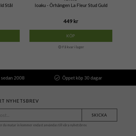
ld Stål
Ioaku - Örhängen La Fleur Stud Guld
Ioak
449 kr
KÖP
🟡 Få kvar i lager
 sedan 2008
Öppet köp 30 dagar
RT NYHETSBREV
SKICKA
er du matar in kommer endast användas till våra nyhetsbrev.