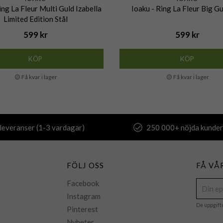
ing La Fleur Multi Guld Izabella
Ioaku - Ring La Fleur Big Gu
Limited Edition Stål
599 kr
599 kr
KÖP
KÖP
🟡 Få kvar i lager
🟡 Få kvar i lager
leveranser (1-3 vardagar)
250 000+ nöjda kunder
FÖLJ OSS
FÅ VÅ
Facebook
Instagram
De uppgift
Pinterest
Nyheter