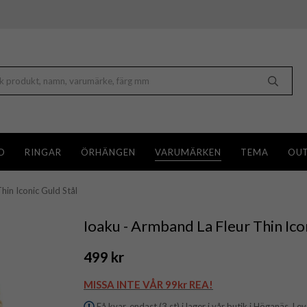
D
RINGAR
ÖRHÄNGEN
VARUMÄRKEN
TEMA
OUT
hin Iconic Guld Stål
Ioaku - Armband La Fleur Thin Ico
499 kr
MISSA INTE VÅR 99kr REA!
Få kvar, endast (3 st) i lager i vår butik i Höganäs. Le