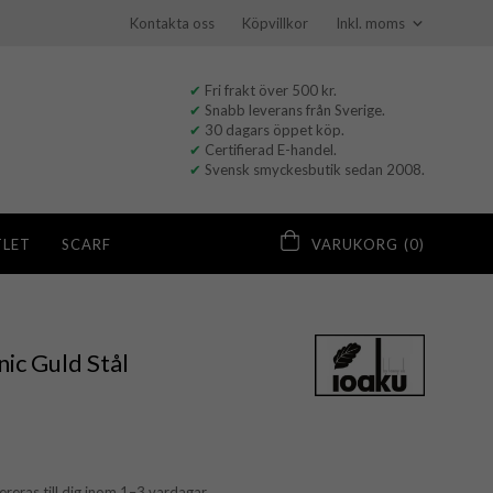
Kontakta oss
Köpvillkor
✔
Fri frakt över 500 kr.
✔
Snabb leverans från Sverige.
✔
30 dagars öppet köp.
✔
Certifierad E-handel.
✔
Svensk smyckesbutik sedan 2008.
LET
SCARF
VARUKORG
(0)
nic Guld Stål
vereras till dig inom 1–3 vardagar.