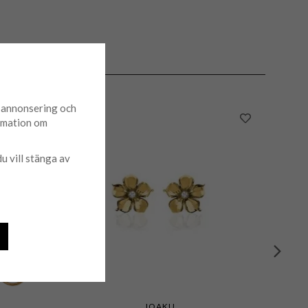
d annonsering och
ormation om
du vill stänga av
IOAKU