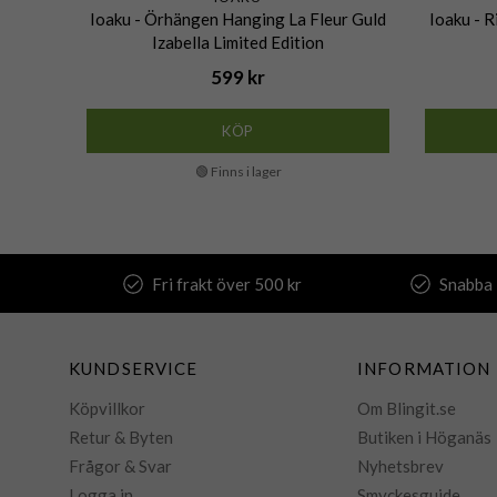
Ioaku - Örhängen Hanging La Fleur Guld
Ioaku - R
Izabella Limited Edition
599 kr
KÖP
🟢 Finns i lager
Fri frakt över 500 kr
Snabba 
KUNDSERVICE
INFORMATION
Köpvillkor
Om Blingit.se
Retur & Byten
Butiken i Höganäs
Frågor & Svar
Nyhetsbrev
Logga in
Smyckesguide