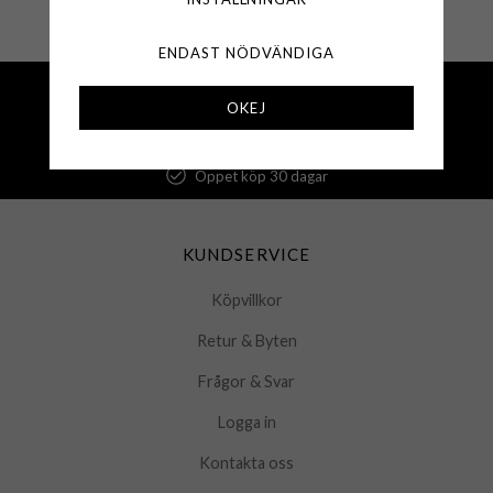
ENDAST NÖDVÄNDIGA
Fri frakt över 500 kr
OKEJ
Snabba leveranser (1-3 vardagar)
250 000+ nöjda kunder sedan 2008
Öppet köp 30 dagar
KUNDSERVICE
Köpvillkor
Retur & Byten
Frågor & Svar
Logga in
Kontakta oss