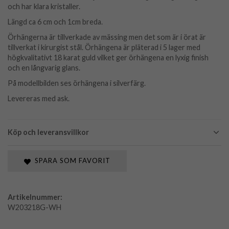
och har klara kristaller.
Längd ca 6 cm och 1cm breda.
Örhängerna är tillverkade av mässing men det som är i örat är
tillverkat i kirurgist stål. Örhängena är pläterad i 5 lager med
högkvalitativt 18 karat guld vilket ger örhängena en lyxig finish
och en långvarig glans.
På modellbilden ses örhängena i silverfärg.
Levereras med ask.
Köp och leveransvillkor
SPARA SOM FAVORIT
Artikelnummer:
W203218G-WH