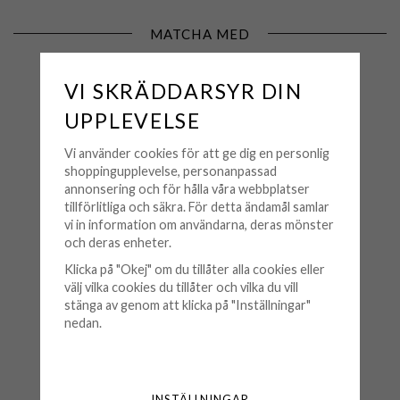
MATCHA MED
VI SKRÄDDARSYR DIN
UPPLEVELSE
Vi använder cookies för att ge dig en personlig
shoppingupplevelse, personanpassad
annonsering och för hålla våra webbplatser
tillförlitliga och säkra. För detta ändamål samlar
vi in information om användarna, deras mönster
och deras enheter.
IOAKU
Klicka på "Okej" om du tillåter alla cookies eller
Ioaku - Ring Dream Guld
välj vilka cookies du tillåter och vilka du vill
stänga av genom att klicka på "Inställningar"
499 kr
nedan.
KÖP
🟡 Få kvar i lager
INSTÄLLNINGAR