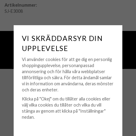
Artikelnummer:
SJ-E3008
VI SKRÄDDARSYR DIN
Fri frakt över 500 kr
Snabba leveranser (1-3 vardagar)
UPPLEVELSE
250 000+ nöjda kunder sedan 2008
Vi använder cookies för att ge dig en personlig
Öppet köp 30 dagar
shoppingupplevelse, personanpassad
annonsering och för hålla våra webbplatser
tillförlitliga och säkra. För detta ändamål samlar
vi in information om användarna, deras mönster
KUNDSERVICE
och deras enheter.
Köpvillkor
Klicka på "Okej" om du tillåter alla cookies eller
välj vilka cookies du tillåter och vilka du vill
Retur & Byten
stänga av genom att klicka på "Inställningar"
nedan.
Frågor & Svar
Logga in