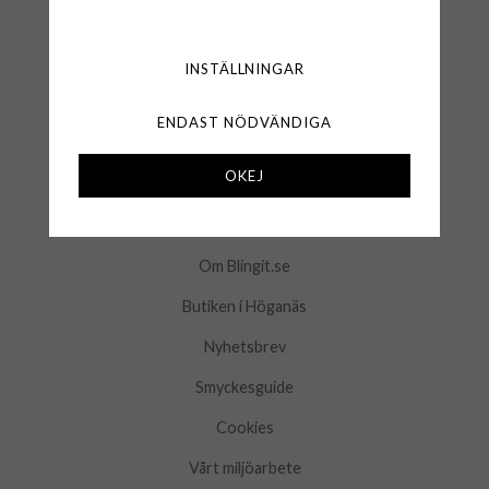
Frågor & Svar
Logga in
INSTÄLLNINGAR
Kontakta oss
ENDAST NÖDVÄNDIGA
Mina favoriter
OKEJ
INFORMATION
Om Blingit.se
Butiken i Höganäs
Nyhetsbrev
Smyckesguide
Cookies
Vårt miljöarbete