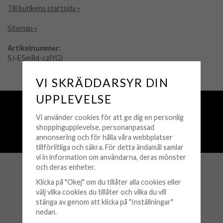
Till butikens startsida »
Sitemap »
Artikelnummer:
SJ-E5mRd-cz(YG)
VI SKRÄDDARSYR DIN
UPPLEVELSE
Fri frakt över 500 kr
Snabba leveranser (1-3 vardagar)
Vi använder cookies för att ge dig en personlig
shoppingupplevelse, personanpassad
250 000+ nöjda kunder sedan 2008
annonsering och för hålla våra webbplatser
Öppet köp 30 dagar
tillförlitliga och säkra. För detta ändamål samlar
vi in information om användarna, deras mönster
och deras enheter.
KUNDSERVICE
Klicka på "Okej" om du tillåter alla cookies eller
välj vilka cookies du tillåter och vilka du vill
Köpvillkor
stänga av genom att klicka på "Inställningar"
nedan.
Retur & Byten