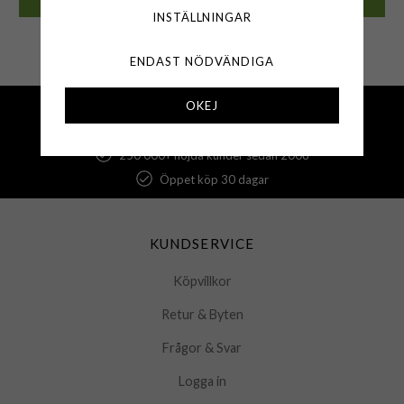
INSTÄLLNINGAR
🟡 Få kvar i lager
🟢 Finns i lager
ENDAST NÖDVÄNDIGA
OKEJ
Fri frakt över 500 kr
Snabba leveranser (1-3 vardagar)
250 000+ nöjda kunder sedan 2008
Öppet köp 30 dagar
KUNDSERVICE
Köpvillkor
Retur & Byten
Frågor & Svar
Logga in