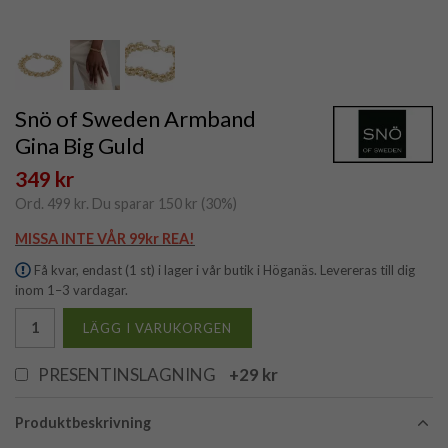
Snö of Sweden Armband
Gina Big Guld
349 kr
Ord.
499 kr
. Du sparar
150 kr
(
30
%)
MISSA INTE VÅR 99kr REA!
Få kvar, endast (1 st) i lager i vår butik i Höganäs. Levereras till dig
inom 1–3 vardagar.
LÄGG I VARUKORGEN
PRESENTINSLAGNING
+29 kr
Produktbeskrivning