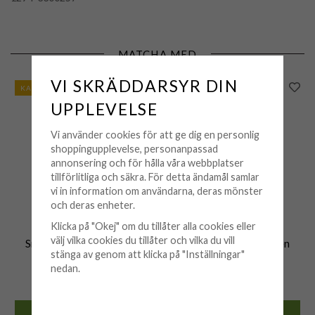
MATCHA MED
VI SKRÄDDARSYR DIN
KAMPANJ
KAMPANJ
UPPLEVELSE
Vi använder cookies för att ge dig en personlig
shoppingupplevelse, personanpassad
annonsering och för hålla våra webbplatser
tillförlitliga och säkra. För detta ändamål samlar
vi in information om användarna, deras mönster
och deras enheter.
Klicka på "Okej" om du tillåter alla cookies eller
SNÖ OF SWEDEN
SNÖ OF SWEDEN
välj vilka cookies du tillåter och vilka du vill
Snö of Sweden Örhängen
Snö of Sweden Örhängen
stänga av genom att klicka på "Inställningar"
Gina Dbl Guld
Millie Guld
nedan.
139 kr
279 kr
199 kr
399 kr
KÖP
KÖP