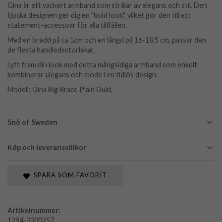
Gina är ett vackert armband som strålar av elegans och stil. Den
tjocka designen ger dig en "bold look", vilket gör den till ett
statement-accessoar för alla tillfällen.
Med en bredd på ca 1cm och en längd på 16-18,5 cm, passar den
de flesta handledsstorlekar.
Lyft fram din look med detta mångsidiga armband som enkelt
kombinerar elegans och mode i en tidlös design.
Modell; Gina Big Brace Plain Guld.
Snö of Sweden
Köp och leveransvillkor
SPARA SOM FAVORIT
Artikelnummer:
1294-3300257