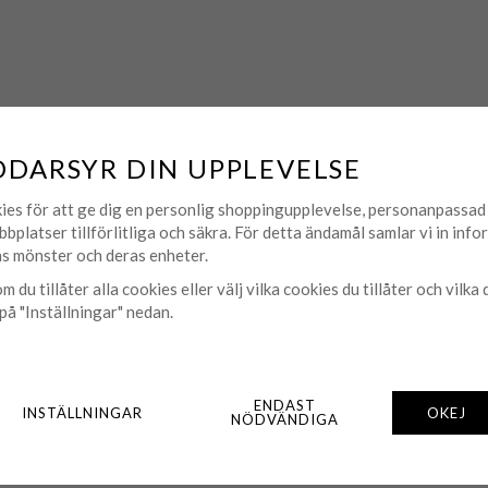
DDARSYR DIN UPPLEVELSE
MATCHA MED
ies för att ge dig en personlig shoppingupplevelse, personanpassa
bbplatser tillförlitliga och säkra. För detta ändamål samlar vi in inf
s mönster och deras enheter.
m du tillåter alla cookies eller välj vilka cookies du tillåter och vilka 
på "Inställningar" nedan.
ENDAST
INSTÄLLNINGAR
OKEJ
NÖDVÄNDIGA