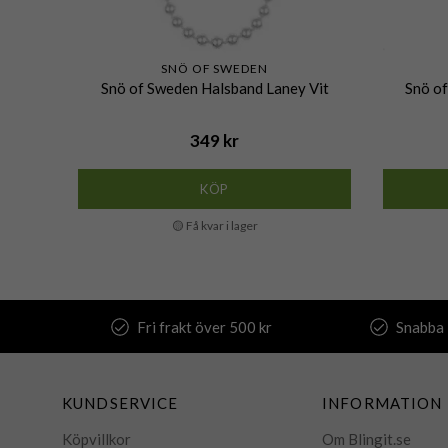
SNÖ OF SWEDEN
Snö of Sweden Halsband Laney Vit
Snö of
349 kr
KÖP
🟡 Få kvar i lager
Fri frakt över 500 kr
Snabba 
KUNDSERVICE
INFORMATION
Köpvillkor
Om Blingit.se