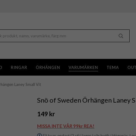
D
RINGAR
ÖRHÄNGEN
VARUMÄRKEN
TEMA
OUT
hängen Laney Small Vit
Snö of Sweden Örhängen Laney Sm
149 kr
MISSA INTE VÅR 99kr REA!
Få kvar, endast (2 st) i lager i vår butik i Höganäs. Le