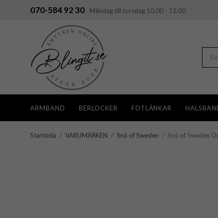
070-584 92 30
Måndag till torsdag 10.00 - 12.00
ARMBAND
BERLOCKER
FOTLÄNKAR
HALSBAN
Startsida
/
VARUMÄRKEN
/
Snö of Sweden
/
Snö of Sweden Ör