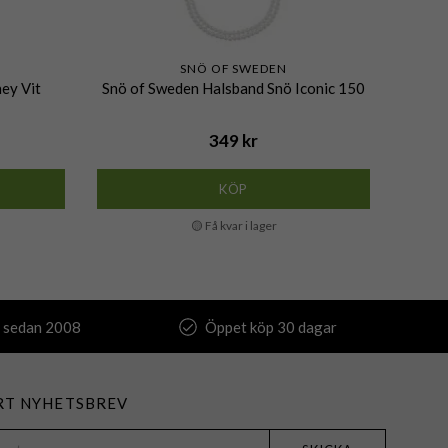
SNÖ OF SWEDEN
ey Vit
Snö of Sweden Halsband Snö Iconic 150
Snö o
349 kr
KÖP
🟡 Få kvar i lager
 sedan 2008
Öppet köp 30 dagar
RT NYHETSBREV