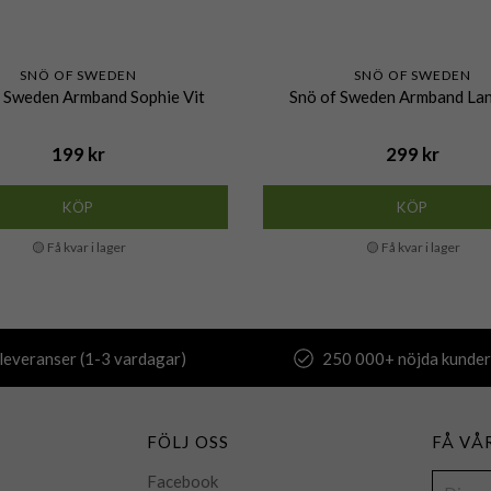
SNÖ OF SWEDEN
SNÖ OF SWEDEN
 Sweden Armband Sophie Vit
Snö of Sweden Armband Lan
199 kr
299 kr
KÖP
KÖP
🟡 Få kvar i lager
🟡 Få kvar i lager
leveranser (1-3 vardagar)
250 000+ nöjda kunder
FÖLJ OSS
FÅ VÅ
Facebook