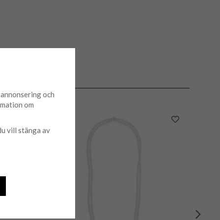
d annonsering och
ormation om
du vill stänga av