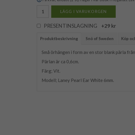
LÄGG I VARUKORGEN
PRESENTINSLAGNING
+29 kr
Produktbeskrivning
Snö of Sweden
Köp och
Små örhängen i form av en stor blank pärla frå
Pärlan är ca 0,6cm.
Färg; Vit.
Modell; Laney Pearl Ear White 6mm.