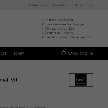
Kontakta oss
Köpvillkor
✔
Fri frakt över 500 kr.
✔
Snabb leverans från Sverige.
✔
30 dagars öppet köp.
✔
Certifierad E-handel.
✔
Svensk smyckesbutik sedan 2008.
LET
SCARF
VARUKORG
(0)
all Vit
vereras till dig inom 1–3 vardagar.