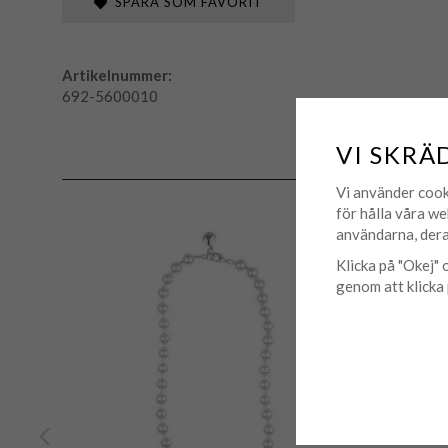
SPARA SOM FAVORIT
Artikelnummer:
692-5600010
VI SKRÄ
Vi använder cook
för hålla våra we
användarna, dera
Klicka på "Okej" o
genom att klicka 