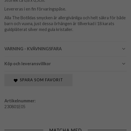
Storlek ca 0,8 x 0,5cm.
Levereras i en fin förvaringspåse.
Alla The Botildas smycken är allergivänliga och helt säkra för både
barn och vuxna, just dessa örhängen är tillverkad i 18 karats
guldpläterat silver med gula kristaller.
VARNING - KVÄVNINGSFARA
Köp och leveransvillkor
SPARA SOM FAVORIT
Artikelnummer:
230801E05
MATCHA MED