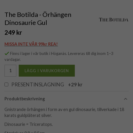
The Botilda - Örhängen
Dinosaurie Gul
249 kr
MISSA INTE VÅR 99kr REA!
Finns i lager i vår butik i Höganäs. Levereras till dig inom 1–3
vardagar.
LÄGG I VARUKORGEN
PRESENTINSLAGNING
+29 kr
Produktbeskrivning
Gnistrande örhängen i form av en gul dinosaurie, tillverkade i 18
karats guldpläterat silver.
Dinosaurie = Triceratops.