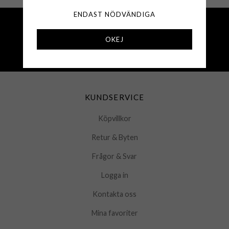
ENDAST NÖDVÄNDIGA
Fri frakt över 500 kr
Snabba leveranser (1-3 vardagar)
OKEJ
250 000+ nöjda kunder sedan 2008
Öppet köp 30 dagar
KUNDSERVICE
Köpvillkor
Retur & Byten
Frågor & Svar
Logga in
Kontakta oss
Mina favoriter