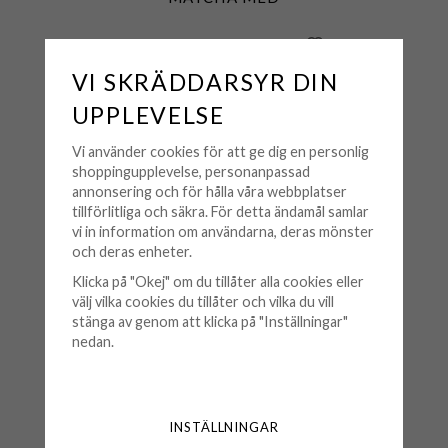
VI SKRÄDDARSYR DIN
UPPLEVELSE
Vi använder cookies för att ge dig en personlig
shoppingupplevelse, personanpassad
annonsering och för hålla våra webbplatser
tillförlitliga och säkra. För detta ändamål samlar
vi in information om användarna, deras mönster
och deras enheter.
Kartong - Liten Röd
Klicka på "Okej" om du tillåter alla cookies eller
välj vilka cookies du tillåter och vilka du vill
20 kr
stänga av genom att klicka på "Inställningar"
nedan.
KÖP
🟢 Finns i lager
INSTÄLLNINGAR