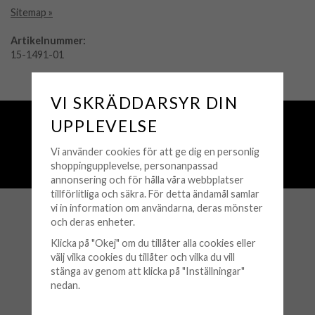
Sitemap »
Artikelnummer:
15-1491-01
VI SKRÄDDARSYR DIN
Fri frakt över 500 kr
UPPLEVELSE
Snabba leveranser (1-3 vardagar)
Vi använder cookies för att ge dig en personlig
250 000+ nöjda kunder sedan 2008
shoppingupplevelse, personanpassad
Öppet köp 30 dagar
annonsering och för hålla våra webbplatser
tillförlitliga och säkra. För detta ändamål samlar
vi in information om användarna, deras mönster
och deras enheter.
KUNDSERVICE
Klicka på "Okej" om du tillåter alla cookies eller
Köpvillkor
välj vilka cookies du tillåter och vilka du vill
stänga av genom att klicka på "Inställningar"
Retur & Byten
nedan.
Frågor & Svar