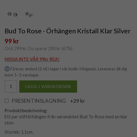
Bud To Rose - Örhängen Kristall Klar Silver
99 kr
Ord.
299 kr
. Du sparar
200 kr
(
67
%)
MISSA INTE VÅR 99kr REA!
Få kvar, endast (2 st) i lager i vår butik i Höganäs. Levereras till dig
inom 1–3 vardagar.
LÄGG I VARUKORGEN
PRESENTINSLAGNING
+29 kr
Produktbeskrivning:
Ett par stiftörhängen från varumärket Bud To Rose med en klar
sten.
Storlek; 1,1cm.