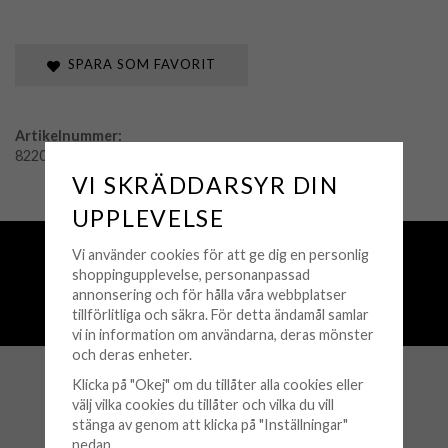
SPARA SOM FAVORIT
Artikelnummer:
822004
VI SKRÄDDARSYR DIN
UPPLEVELSE
Fri frakt över 500 kr
Vi använder cookies för att ge dig en personlig
Snabba leveranser (1-3 vardagar)
shoppingupplevelse, personanpassad
annonsering och för hålla våra webbplatser
250 000+ nöjda kunder sedan 2008
tillförlitliga och säkra. För detta ändamål samlar
Öppet köp 30 dagar
vi in information om användarna, deras mönster
och deras enheter.
Klicka på "Okej" om du tillåter alla cookies eller
KUNDSERVICE
välj vilka cookies du tillåter och vilka du vill
stänga av genom att klicka på "Inställningar"
Köpvillkor
nedan.