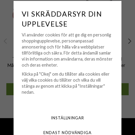
VI SKRÄDDARSYR DIN
UPPLEVELSE
Vi använder cookies för att ge dig en personlig
shoppingupplevelse, personanpassad
annonsering och för hålla våra webbplatser
tillförlitliga och säkra. För detta ändamål samlar
THE BOTILDA
THE BOTILDA
The Botilda - Örhängen
The Botilda - Halsband
vi in information om användarna, deras mönster
Månadssten M Januari Silver
Månadssten Januari Silver
och deras enheter.
349 kr
499 kr
Klicka på "Okej" om du tillåter alla cookies eller
välj vilka cookies du tillåter och vilka du vill
stänga av genom att klicka på "Inställningar"
KÖP
KÖP
nedan.
🟢 Finns i lager
🟢 Finns i lager
INSTÄLLNINGAR
Fri frakt över 500 kr
ENDAST NÖDVÄNDIGA
Snabba leveranser (1-3 vardagar)