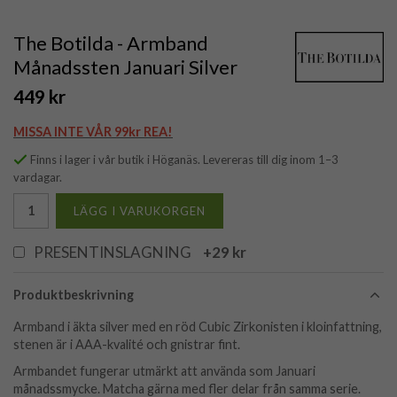
The Botilda - Armband
Månadssten Januari Silver
449 kr
MISSA INTE VÅR 99kr REA!
Finns i lager i vår butik i Höganäs. Levereras till dig inom 1–3
vardagar.
LÄGG I VARUKORGEN
PRESENTINSLAGNING
+29 kr
Produktbeskrivning
Armband i äkta silver med en röd Cubic Zirkonisten i kloinfattning,
stenen är i AAA-kvalité och gnistrar fint.
Armbandet fungerar utmärkt att använda som Januari
månadssmycke. Matcha gärna med fler delar från samma serie.