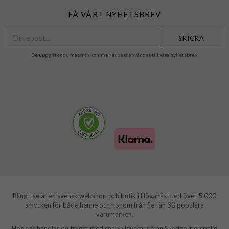
FÅ VÅRT NYHETSBREV
SKICKA
De uppgifter du matar in kommer endast användas till våra nyhetsbrev.
Blingit.se är en svensk webshop och butik i Höganäs med över 5 000
smycken för både henne och honom från fler än 30 populära
varumärken.
Hos oss handlar du tryggt med snabb leverans från Sverige, personlig