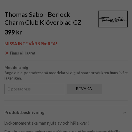
Thomas Sabo - Berlock
Charm Club Klöverblad CZ
399 kr
MISSA INTE VÅR 99kr REA!
Finns ej i lagret
Meddela mig
Ange din e-postadress så meddelar vi dig så snart produkten finns i vårt
lager igen.
BEVAKA
Produktbeskrivning
Lyckomoment ska man njuta av och hålla kvar!
Fyrklövern med gnistrande zirkonia-pavé kompletterar därför