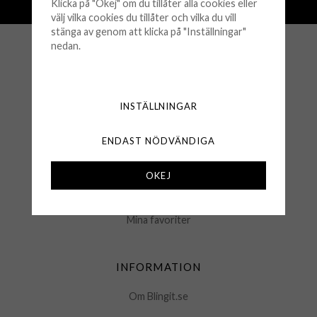
Klicka på "Okej" om du tillåter alla cookies eller
Öppet köp 30 dagar
välj vilka cookies du tillåter och vilka du vill
stänga av genom att klicka på "Inställningar"
nedan.
KUNDSERVICE
Köpvillkor
INSTÄLLNINGAR
Retur & Byten
Frågor & Svar
ENDAST NÖDVÄNDIGA
Logga in
OKEJ
Kontakta oss
Mina favoriter
INFORMATION
Om Blingit.se