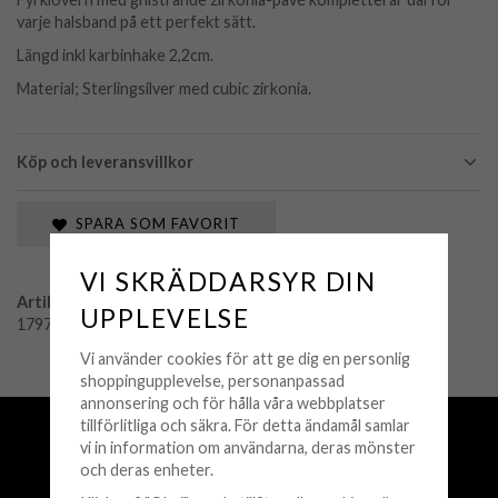
varje halsband på ett perfekt sätt.
Längd inkl karbinhake 2,2cm.
Material; Sterlingsilver med cubic zirkonia.
Köp och leveransvillkor
SPARA SOM FAVORIT
VI SKRÄDDARSYR DIN
Artikelnummer:
UPPLEVELSE
1797-051-14
Vi använder cookies för att ge dig en personlig
shoppingupplevelse, personanpassad
annonsering och för hålla våra webbplatser
Fri frakt över 500 kr
tillförlitliga och säkra. För detta ändamål samlar
vi in information om användarna, deras mönster
Snabba leveranser (1-3 vardagar)
och deras enheter.
250 000+ nöjda kunder sedan 2008