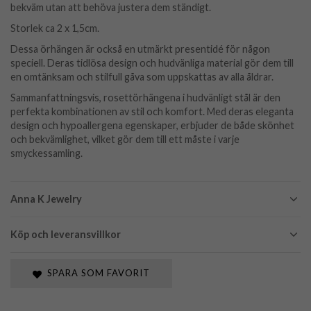
bekväm utan att behöva justera dem ständigt.
Storlek ca 2 x 1,5cm.
Dessa örhängen är också en utmärkt presentidé för någon
speciell. Deras tidlösa design och hudvänliga material gör dem till
en omtänksam och stilfull gåva som uppskattas av alla åldrar.
Sammanfattningsvis, rosettörhängena i hudvänligt stål är den
perfekta kombinationen av stil och komfort. Med deras eleganta
design och hypoallergena egenskaper, erbjuder de både skönhet
och bekvämlighet, vilket gör dem till ett måste i varje
smyckessamling.
Anna K Jewelry
Köp och leveransvillkor
SPARA SOM FAVORIT