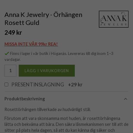
Anna K Jewelry - Örhängen
Rosett Guld
249 kr
MISSA INTE VÅR 99kr REA!
Finns i lager i vår butik i Höganäs. Levereras till dig inom 1–3
vardagar.
LÄGG I VARUKORGEN
PRESENTINSLAGNING
+29 kr
Produktbeskrivning
Rosettörhängen tillverkade av hudvänligt stål.
Förutom att vara skonsamma mot huden, är rosettörhängena
lätta och bekväma att bära. Den säkra låsmekanismen ser till att de
sitter på plats hela dagen, så att du kan känna dig säker och