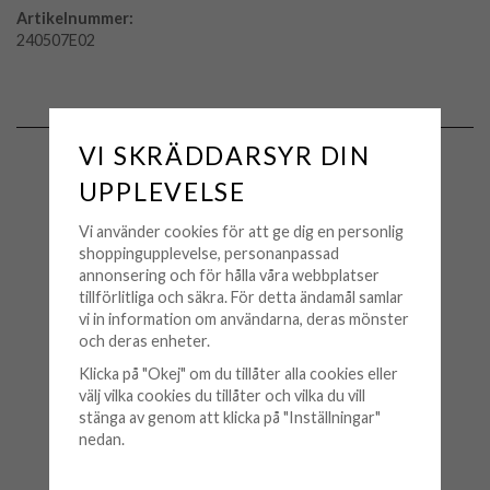
Artikelnummer:
240507E02
MATCHA MED
VI SKRÄDDARSYR DIN
UPPLEVELSE
Vi använder cookies för att ge dig en personlig
shoppingupplevelse, personanpassad
annonsering och för hålla våra webbplatser
tillförlitliga och säkra. För detta ändamål samlar
vi in information om användarna, deras mönster
och deras enheter.
Klicka på "Okej" om du tillåter alla cookies eller
välj vilka cookies du tillåter och vilka du vill
ANNA K JEWELRY
stänga av genom att klicka på "Inställningar"
Anna K Jewelry - Halsband
nedan.
Rosett Guld
299 kr