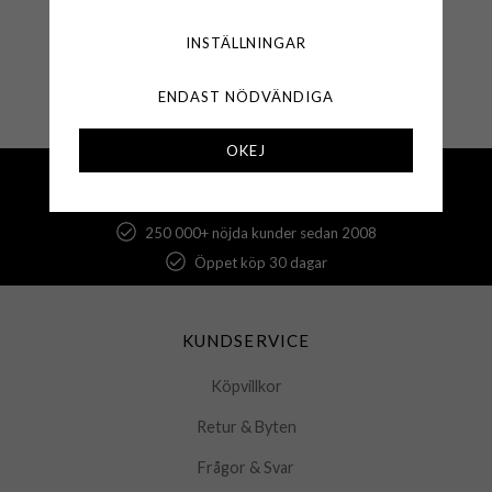
KÖP
INSTÄLLNINGAR
🟢 Finns i lager
ENDAST NÖDVÄNDIGA
OKEJ
Fri frakt över 500 kr
Snabba leveranser (1-3 vardagar)
250 000+ nöjda kunder sedan 2008
Öppet köp 30 dagar
KUNDSERVICE
Köpvillkor
Retur & Byten
Frågor & Svar