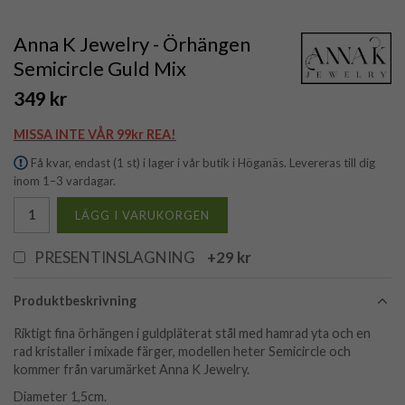
Anna K Jewelry - Örhängen
Semicircle Guld Mix
349 kr
MISSA INTE VÅR 99kr REA!
Få kvar, endast (1 st) i lager i vår butik i Höganäs. Levereras till dig
inom 1–3 vardagar.
LÄGG I VARUKORGEN
PRESENTINSLAGNING
+29 kr
Produktbeskrivning
Riktigt fina örhängen i guldpläterat stål med hamrad yta och en
rad kristaller i mixade färger, modellen heter Semicircle och
kommer från varumärket Anna K Jewelry.
Diameter 1,5cm.