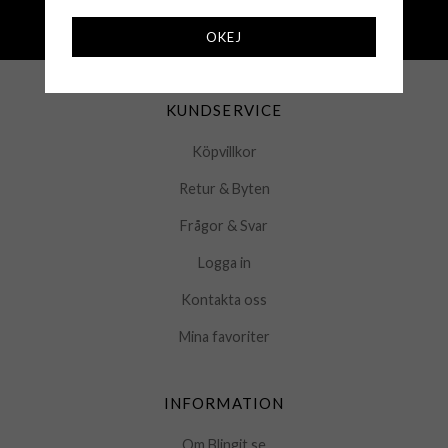
250 000+ nöjda kunder sedan 2008
OKEJ
Öppet köp 30 dagar
KUNDSERVICE
Köpvillkor
Retur & Byten
Frågor & Svar
Logga in
Kontakta oss
Mina favoriter
INFORMATION
Om Blingit.se