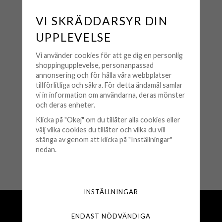
VI SKRÄDDARSYR DIN
UPPLEVELSE
Vi använder cookies för att ge dig en personlig
shoppingupplevelse, personanpassad
annonsering och för hålla våra webbplatser
tillförlitliga och säkra. För detta ändamål samlar
Kartong - Liten Röd
vi in information om användarna, deras mönster
och deras enheter.
20 kr
Klicka på "Okej" om du tillåter alla cookies eller
välj vilka cookies du tillåter och vilka du vill
stänga av genom att klicka på "Inställningar"
KÖP
nedan.
🟢 Finns i lager
INSTÄLLNINGAR
Fri frakt över 500 kr
Snabba leveranser (1-3 vardagar)
ENDAST NÖDVÄNDIGA