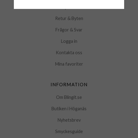
Köpvillkor
Retur & Byten
Frågor & Svar
Logga in
Kontakta oss
Mina favoriter
INFORMATION
Om Blingit.se
Butiken i Höganäs
Nyhetsbrev
Smyckesguide