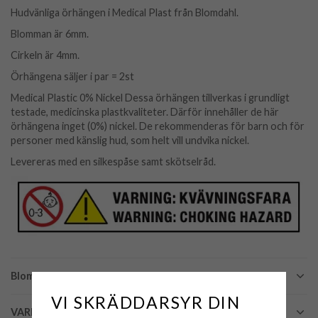
Hudvänliga örhängen i Medical Plast från Blomdahl.
Blomman är 6mm.
Cirkeln är 4mm.
Örhängena säljer i par = 2st
Medical Plastic 0% Nickel Dessa örhängen tillverkas i grundligt
testade, medicinska plastkvaliteter. Därför innehåller de här
örhängena inget (0%) nickel. De rekommenderas för barn och för
personer med känslig hud, som helt vill undvika nickel.
Levereras med en silkespåse samt skötselråd.
Blomdahl Medical - Plast
VI SKRÄDDARSYR DIN
VARNING - KVÄVNINGSFARA