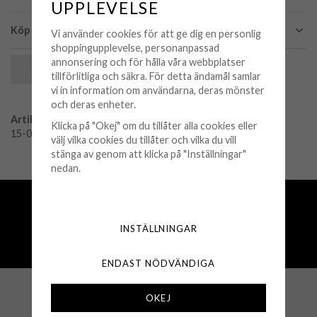
UPPLEVELSE
Köp och leveransvillkor
Vi använder cookies för att ge dig en personlig
shoppingupplevelse, personanpassad
annonsering och för hålla våra webbplatser
SPARA SOM FAVORIT
tillförlitliga och säkra. För detta ändamål samlar
vi in information om användarna, deras mönster
och deras enheter.
Artikelnummer:
Klicka på "Okej" om du tillåter alla cookies eller
15-0103-3005
välj vilka cookies du tillåter och vilka du vill
stänga av genom att klicka på "Inställningar"
nedan.
Fri frakt över 500 kr
Snabba leveranser (1-3 vardagar)
INSTÄLLNINGAR
250 000+ nöjda kunder sedan 2008
Öppet köp 30 dagar
ENDAST NÖDVÄNDIGA
OKEJ
KUNDSERVICE