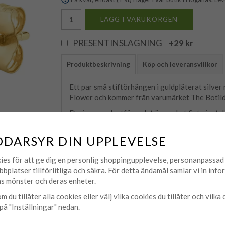
LÄGG I VARUKORGEN
PRESENTINSLAGNING
+29 kr
Produktbeskrivning
Köp och leveransvillkor
Ett par små stiftörhängen i guldpläterat silver 
Flower och kommer från varumärket The Botild
Designen och utförandet är mycket fint gjort dä
Storlek 0,6cm.
DDARSYR DIN UPPLEVELSE
Material; 925 Sterlingsilver pläterat med äkta 
ies för att ge dig en personlig shoppingupplevelse, personanpassa
bbplatser tillförlitliga och säkra. För detta ändamål samlar vi in inf
s mönster och deras enheter.
m du tillåter alla cookies eller välj vilka cookies du tillåter och vilka 
på "Inställningar" nedan.