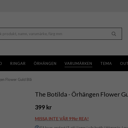
D
RINGAR
ÖRHÄNGEN
VARUMÄRKEN
TEMA
OUT
gen Flower Guld Blå
The Botilda - Örhängen Flower Gu
399 kr
MISSA INTE VÅR 99kr REA!
Få kvar, endast (1 st) i lager i vår butik i Höganäs. Le