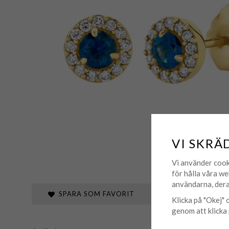
VI SKRÄ
Vi använder cook
för hålla våra we
användarna, dera
SPARA SOM FAVORIT
Klicka på "Okej" o
genom att klicka 