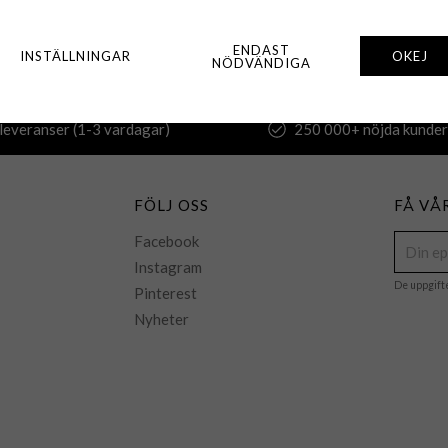
ENDAST
INSTÄLLNINGAR
OKEJ
NÖDVÄNDIGA
leveranser (1-3 vardagar)
250 000+ nöjda kunder
FÖLJ OSS
FÅ VÅ
Facebook
Instagram
De uppgift
Pinterest
Nyheter