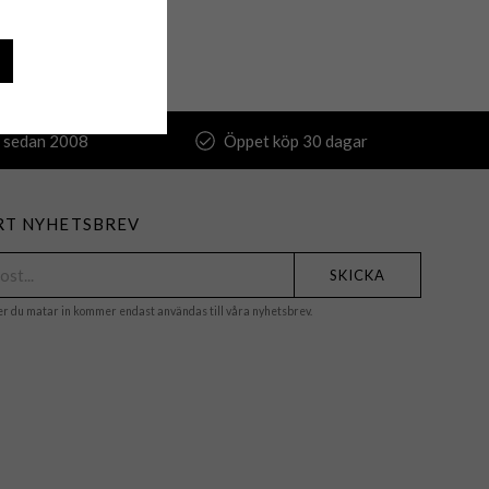
 sedan 2008
Öppet köp 30 dagar
RT NYHETSBREV
SKICKA
er du matar in kommer endast användas till våra nyhetsbrev.