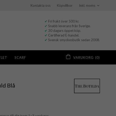
Kontakta oss
Köpvillkor
✔
Fri frakt över 500 kr.
✔
Snabb leverans från Sverige.
✔
30 dagars öppet köp.
✔
Certifierad E-handel.
✔
Svensk smyckesbutik sedan 2008.
LET
SCARF
VARUKORG
(0)
ld Blå
vereras till dig inom 1–3 vardagar.