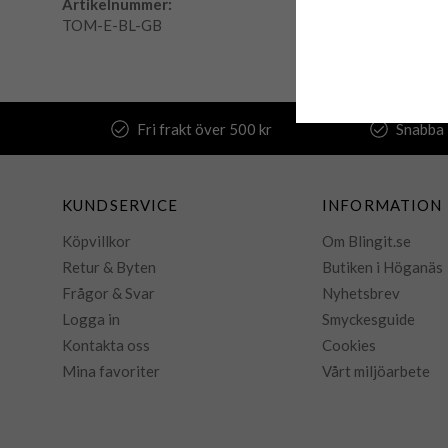
Artikelnummer:
TOM-E-BL-GB
Fri frakt över 500 kr
Snabba 
KUNDSERVICE
INFORMATION
Köpvillkor
Om Blingit.se
Retur & Byten
Butiken i Höganäs
Frågor & Svar
Nyhetsbrev
Logga in
Smyckesguide
Kontakta oss
Cookies
Mina favoriter
Vårt miljöarbete