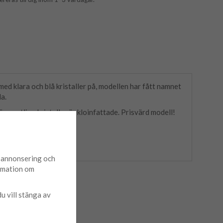
med klara och blå kristaller på, modellen har fått namnet
a.
r samtliga kristaller är kloinfattade. Prisvärd modell!
guld.
d annonsering och
ormation om
du vill stänga av