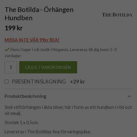
The Botilda - Örhängen
Hundben
199 kr
MISSA INTE VÅR 99kr REA!
Finns i lager i vår butik i Höganäs. Levereras till dig inom 1–3
vardagar.
LÄGG I VARUKORGEN
PRESENTINSLAGNING
+29 kr
Produktbeskrivning
Små stiftörhängen i äkta silver, här i form av ett hundben i röd och
vit emalj.
Storlek 1 x 0,5cm.
Levereras i The Botildas fina förvaringspåse.