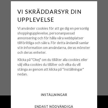
VI SKRÄDDARSYR DIN
UPPLEVELSE
Vi använder cookies för att ge dig en personlig
shoppingupplevelse, personanpassad
annonsering och för hålla våra webbplatser
tillförlitliga och säkra. För detta ändamål samlar
vi in information om användarna, deras mönster
Kartong - Liten Röd
och deras enheter.
Klicka på "Okej" om du tillåter alla cookies eller
20 kr
välj vilka cookies du tillåter och vilka du vill
stänga av genom att klicka på "Inställningar"
KÖP
nedan.
🟢 Finns i lager
INSTÄLLNINGAR
Fri frakt över 500 kr
ENDAST NÖDVÄNDIGA
Snabba leveranser (1-3 vardagar)