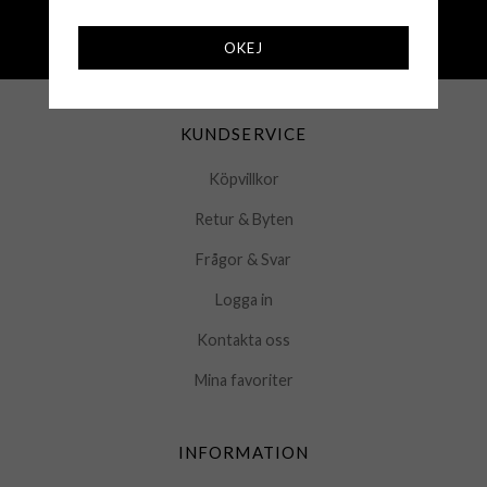
250 000+ nöjda kunder sedan 2008
OKEJ
Öppet köp 30 dagar
KUNDSERVICE
Köpvillkor
Retur & Byten
Frågor & Svar
Logga in
Kontakta oss
Mina favoriter
INFORMATION