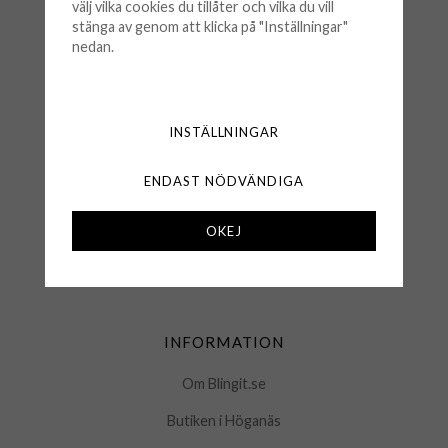
välj vilka cookies du tillåter och vilka du vill
stänga av genom att klicka på "Inställningar"
nedan.
KUNDSERVICE
Köpvillkor
Retur & Byten
INSTÄLLNINGAR
Frågor & Svar
ENDAST NÖDVÄNDIGA
Logga in
OKEJ
Kontakta oss
Mina favoriter
INFORMATION
Om Blingit.se
Butiken i Höganäs