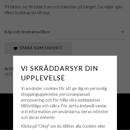
På bilden ser Ni både fram och baksidan på hänget. Du väljer själv
vilket budskap du vill visa.
Köp och leveransvillkor
SPARA SOM FAVORIT
VI SKRÄDDARSYR DIN
Artikelnummer:
YDT-MOM-S
UPPLEVELSE
Vi använder cookies för att ge dig en personlig
shoppingupplevelse, personanpassad
annonsering och för hålla våra webbplatser
Fri frakt över 500 kr
tillförlitliga och säkra. För detta ändamål samlar
Snabba leveranser (1-3 vardagar)
vi in information om användarna, deras mönster
250 000+ nöjda kunder sedan 2008
och deras enheter.
Öppet köp 30 dagar
Klicka på "Okej" om du tillåter alla cookies eller