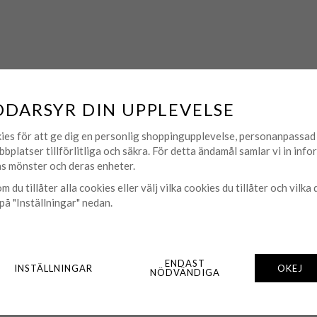
DDARSYR DIN UPPLEVELSE
MATCHA MED
ies för att ge dig en personlig shoppingupplevelse, personanpassa
bbplatser tillförlitliga och säkra. För detta ändamål samlar vi in inf
s mönster och deras enheter.
m du tillåter alla cookies eller välj vilka cookies du tillåter och vilka 
på "Inställningar" nedan.
ENDAST
INSTÄLLNINGAR
OKEJ
NÖDVÄNDIGA