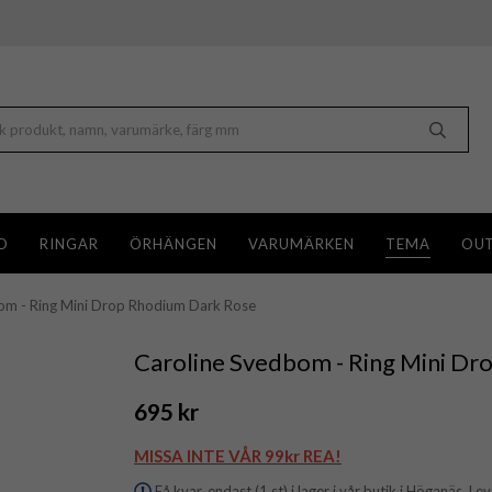
D
RINGAR
ÖRHÄNGEN
VARUMÄRKEN
TEMA
OUT
om - Ring Mini Drop Rhodium Dark Rose
Caroline Svedbom - Ring Mini D
695 kr
MISSA INTE VÅR 99kr REA!
Få kvar, endast (1 st) i lager i vår butik i Höganäs. Le