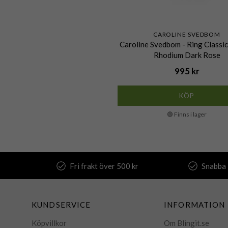
CAROLINE SVEDBOM
Caroline Svedbom - Ring Class
Rhodium Dark Rose
995 kr
KÖP
🟢 Finns i lager
Fri frakt över 500 kr
Snabba 
KUNDSERVICE
INFORMATION
Köpvillkor
Om Blingit.se