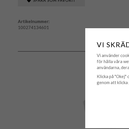
SPARA SOM FAVORIT
Artikelnummer:
100274134601
VI SKRÄ
Vi använder cook
för hålla våra we
användarna, dera
Klicka på "Okej" o
genom att klicka 