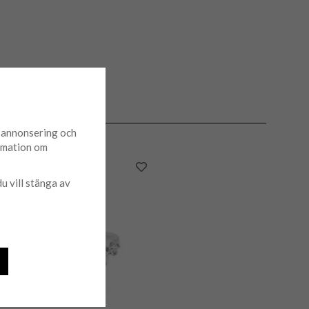
d annonsering och
ormation om
du vill stänga av