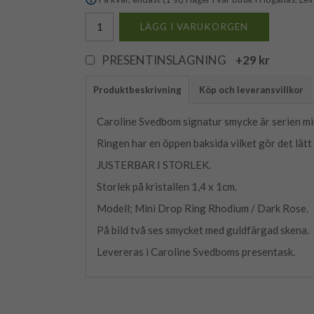
LÄGG I VARUKORGEN
PRESENTINSLAGNING
+29 kr
Produktbeskrivning
Köp och leveransvillkor
Caroline Svedbom signatur smycke är serien min
Ringen har en öppen baksida vilket gör det lätt a
JUSTERBAR I STORLEK.
Storlek på kristallen 1,4 x 1cm.
Modell; Mini Drop Ring Rhodium / Dark Rose.
På bild två ses smycket med guldfärgad skena.
Levereras i Caroline Svedboms presentask.