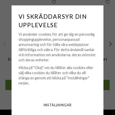
VI SKRÄDDARSYR DIN
UPPLEVELSE
Vi använder cookies för att ge dig en personlig
shoppingupplevelse, personanpassad
annonsering och för hålla våra webbplatser
tillförlitliga och säkra. För detta ändamål samlar
ERON
ERON
vi in information om användarna, deras mönster
Eron - Armband Plain Svart
Eron - Armband Plain Svart
och deras enheter.
0,6
0,8
Klicka på "Okej" om du tillåter alla cookies eller
249 kr
299 kr
välj vilka cookies du tillåter och vilka du vill
stänga av genom att klicka på "Inställningar"
nedan.
KÖP
KÖP
🟢 Finns i lager
🟢 Finns i lager
INSTÄLLNINGAR