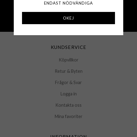
Fri frakt över 500 kr
ENDAST NÖDVÄNDIGA
Snabba leveranser (1-3 vardagar)
250 000+ nöjda kunder sedan 2008
OKEJ
Öppet köp 30 dagar
KUNDSERVICE
Köpvillkor
Retur & Byten
Frågor & Svar
Logga in
Kontakta oss
Mina favoriter
INFORMATION